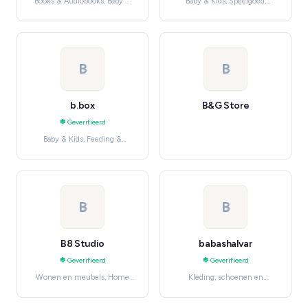
Books & Audiobooks, Baby &
Baby & Kids, Speelgoed,
Kids
hobby en knutselen
B
B
b.box
B&G Store
Geverifieerd
Baby & Kids, Feeding &
Nursing
B
B
B8 Studio
babashalvar
Geverifieerd
Geverifieerd
Wonen en meubels, Home
Kleding, schoenen en
Décor
accessoires, Women's
Fashion