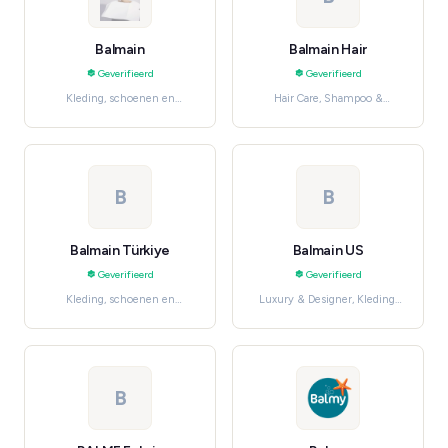
Balmain
Balmain Hair
Geverifieerd
Geverifieerd
Kleding, schoenen en
Hair Care, Shampoo &
accessoires, Luxury &
Conditioner
Designer
B
B
Balmain Türkiye
Balmain US
Geverifieerd
Geverifieerd
Kleding, schoenen en
Luxury & Designer, Kleding,
accessoires, Luxury &
schoenen en accessoires
Designer
B