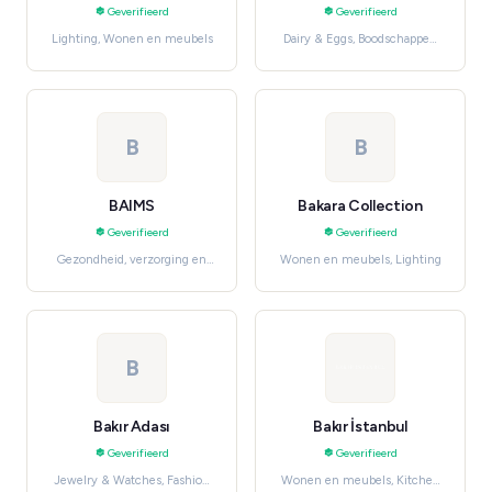
Geverifieerd
Geverifieerd
Lighting, Wonen en meubels
Dairy & Eggs, Boodschappen
en dagelijkse benodigdheden
B
B
BAIMS
Bakara Collection
Geverifieerd
Geverifieerd
Gezondheid, verzorging en
Wonen en meubels, Lighting
beauty, Makeup & Cosmetics
B
Bakır Adası
Bakır İstanbul
Geverifieerd
Geverifieerd
Jewelry & Watches, Fashion
Wonen en meubels, Kitchen