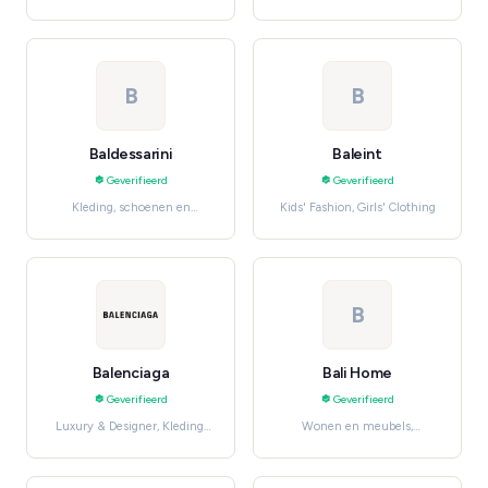
Jewelry
& Dining
B
B
Baldessarini
Baleint
Geverifieerd
Geverifieerd
Kleding, schoenen en
Kids' Fashion, Girls' Clothing
accessoires, Men's Fashion
B
Balenciaga
Bali Home
Geverifieerd
Geverifieerd
Luxury & Designer, Kleding,
Wonen en meubels,
schoenen en accessoires
Furniture