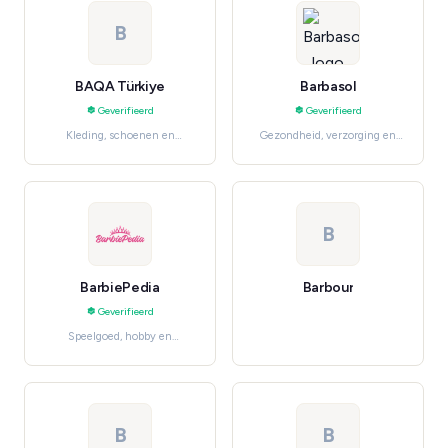
B
BAQA Türkiye
Barbasol
Geverifieerd
Geverifieerd
Kleding, schoenen en
Gezondheid, verzorging en
accessoires, Women's
beauty, Men's Grooming
Fashion
B
BarbiePedia
Barbour
Geverifieerd
Speelgoed, hobby en
knutselen, Action Figures &
Dolls
B
B