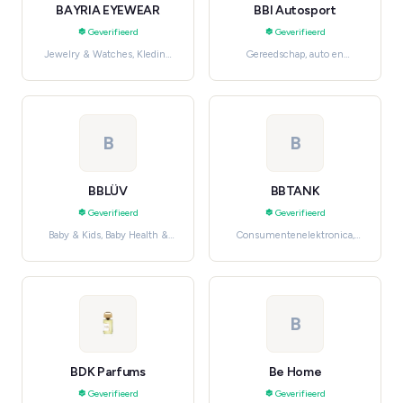
BAYRIA EYEWEAR
BBI Autosport
Geverifieerd
Geverifieerd
Jewelry & Watches, Kleding,
Gereedschap, auto en
schoenen en accessoires
industrie, Car Parts &
Accessories
B
B
BBLÜV
BBTANK
Geverifieerd
Geverifieerd
Baby & Kids, Baby Health &
Consumentenelektronica,
Safety
Gezondheid, verzorging en
beauty
B
BDK Parfums
Be Home
Geverifieerd
Geverifieerd