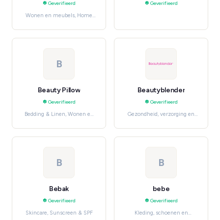
Geverifieerd
Geverifieerd
Wonen en meubels, Home
Décor
B
Beauty Pillow
Beautyblender
Geverifieerd
Geverifieerd
Bedding & Linen, Wonen en
Gezondheid, verzorging en
meubels
beauty, Makeup & Cosmetics
B
B
Bebak
bebe
Geverifieerd
Geverifieerd
Skincare, Sunscreen & SPF
Kleding, schoenen en