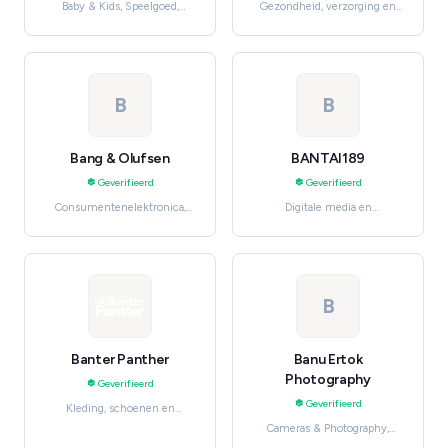
Baby & Kids, Speelgoed,
Gezondheid, verzorging en
hobby en knutselen
beauty, Oral Care
B
B
Bang & Olufsen
BANTAI189
Geverifieerd
Geverifieerd
Consumentenelektronica,
Digitale media en
Audio & Headphones
entertainment, Gaming
B
Banter Panther
Banu Ertok
Photography
Geverifieerd
Geverifieerd
Kleding, schoenen en
accessoires, Women's
Cameras & Photography,
Accessories
Professionele en