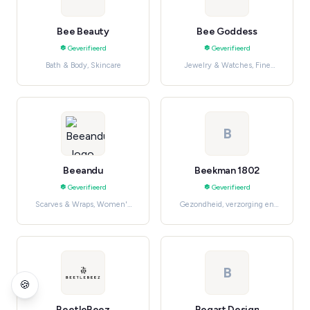
Bee Beauty
Bee Goddess
Geverifieerd
Geverifieerd
Bath & Body, Skincare
Jewelry & Watches, Fine
Jewelry
B
Beeandu
Beekman 1802
Geverifieerd
Geverifieerd
Scarves & Wraps, Women's
Gezondheid, verzorging en
Accessories
beauty, Skincare
B
🍪
BeetleBeez
Begart Design