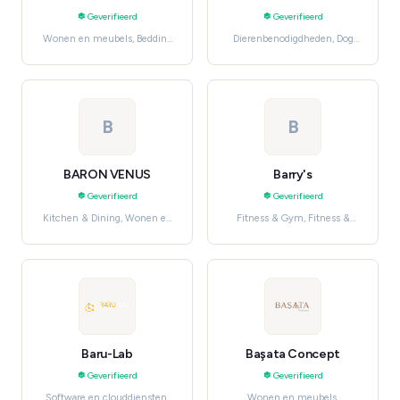
Geverifieerd
Geverifieerd
Wonen en meubels, Bedding
Dierenbenodigdheden, Dog
& Linen
Supplies
B
B
BARON VENUS
Barry's
Geverifieerd
Geverifieerd
Kitchen & Dining, Wonen en
Fitness & Gym, Fitness &
meubels
Wellness Services
Baru-Lab
Başata Concept
Geverifieerd
Geverifieerd
Software en clouddiensten,
Wonen en meubels,