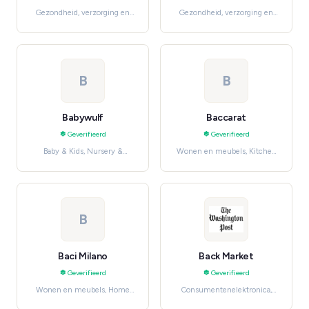
Gezondheid, verzorging en
Gezondheid, verzorging en
beauty, Hair Care
beauty, Personal Care Tools
B
B
Babywulf
Baccarat
Geverifieerd
Geverifieerd
Baby & Kids, Nursery &
Wonen en meubels, Kitchen
Furniture
& Dining
B
Baci Milano
Back Market
Geverifieerd
Geverifieerd
Wonen en meubels, Home
Consumentenelektronica,
Décor
Smartphones & Accessories