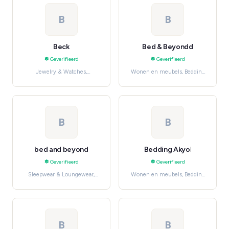
B
B
Beck
Bed & Beyondd
Geverifieerd
Geverifieerd
Jewelry & Watches,
Wonen en meubels, Bedding
Necklaces & Pendants
& Linen
B
B
bed and beyond
Bedding Akyol
Geverifieerd
Geverifieerd
Sleepwear & Loungewear,
Wonen en meubels, Bedding
Women's Fashion
& Linen
B
B