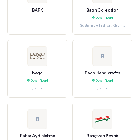
BAFK
Bagh Collection
Geverifieerd
Sustainable Fashion, Kleding,
schoenen en accessoires
B
bago
Bago Handicrafts
Geverifieerd
Geverifieerd
Kleding, schoenen en
Kleding, schoenen en
accessoires, Traditional &
accessoires, Women's
Cultural
Fashion
B
Bahar Aydınlatma
Bahçıvan Peynir