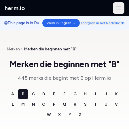
herm
.
io
🌐
This page is in Dutch.
View in English →
Doorgaan in het Nederlands
Merken
Merken die beginnen met "B"
Merken die beginnen met "B"
445 merks die begint met B op Herm.io
A
B
C
D
E
F
G
H
I
J
K
L
M
N
O
P
Q
R
S
T
U
V
W
X
Y
Z