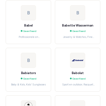
B
B
Babel
Babette Wasserman
Geverifieerd
Geverifieerd
Professionele en
Jewelry & Watches, Fine
huishoudelijke diensten,
Jewelry
Software en clouddiensten
B
Babiators
Babolat
Geverifieerd
Geverifieerd
Baby & Kids, Kids' Sunglasses
Sport en outdoor, Racquet
Sports