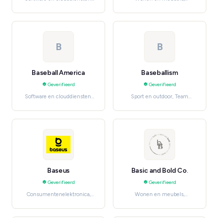
Digitale media en
Furniture
entertainment
B
B
Baseball America
Baseballism
Geverifieerd
Geverifieerd
Software en clouddiensten,
Sport en outdoor, Team
Magazines & Newspapers
Sports
Baseus
Basic and Bold Co.
Geverifieerd
Geverifieerd
Consumentenelektronica,
Wonen en meubels,
Smartphones & Accessories
Furniture