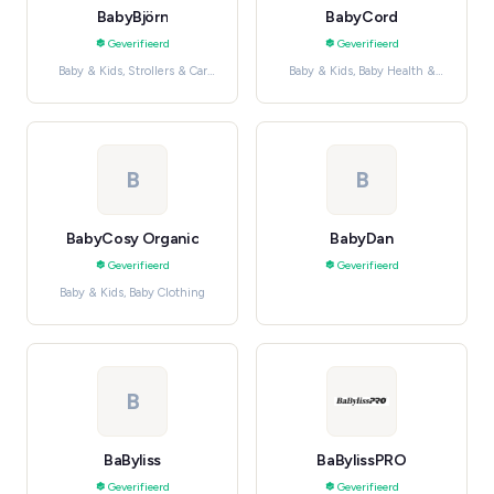
BabyBjörn
BabyCord
Geverifieerd
Geverifieerd
Baby & Kids, Strollers & Car
Baby & Kids, Baby Health &
Seats
Safety
B
B
BabyCosy Organic
BabyDan
Geverifieerd
Geverifieerd
Baby & Kids, Baby Clothing
B
BaByliss
BaBylissPRO
Geverifieerd
Geverifieerd