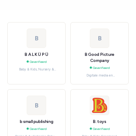
B
B
B A L K Ü P Ü
B Good Picture
Company
Geverifieerd
Geverifieerd
Baby & Kids, Nursery &
Furniture
Digitale media en
entertainment, Movies & TV
Shows
B
b small publishing
B. toys
Geverifieerd
Geverifieerd