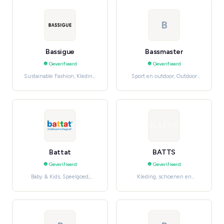
B
Bassigue
Bassmaster
Geverifieerd
Geverifieerd
Sustainable Fashion, Kleding,
Sport en outdoor, Outdoor
schoenen en accessoires
Recreation
Battat
BATTS
Geverifieerd
Geverifieerd
Baby & Kids, Speelgoed,
Kleding, schoenen en
hobby en knutselen
accessoires, Men's Fashion