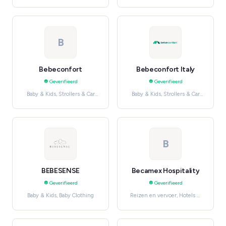
accessoires, Women's
Fashion
B
Bebeconfort
Bebeconfort Italy
Geverifieerd
Geverifieerd
Baby & Kids, Strollers & Car
Baby & Kids, Strollers & Car
Seats
Seats
B
BEBESENSE
Becamex Hospitality
Geverifieerd
Geverifieerd
Baby & Kids, Baby Clothing
Reizen en vervoer, Hotels &
Stays