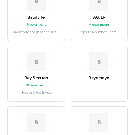
B
B
Baudville
BAUER
Geverifieerd
Geverifieerd
Kantoorbenodigdheden, Desk
Sport en outdoor, Team
Accessories
Sports
B
B
Bay Smokes
Bayemeyc
Geverifieerd
Health & Wellness,
Gezondheid, verzorging en
beauty
B
B