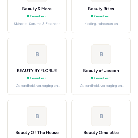
Beauty & More
Beauty Bites
Geverifieerd
Geverifieerd
Skincare, Serums & Essences
Kleding, schoenen en
accessoires, Women's
Fashion
B
B
BEAUTY BY FLORIJE
Beauty of Joseon
Geverifieerd
Geverifieerd
Gezondheid, verzorging en
Gezondheid, verzorging en
beauty, Makeup & Cosmetics
beauty, Skincare
B
B
Beauty Of The House
Beauty Omelette