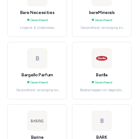
Bare Necessities
bareMinerals
Geverifieerd
Geverifieerd
Lingerie & Underwear,
Gezondheid, verzorging en
Swimwear
beauty, Makeup & Cosmetics
B
Bargello Parfum
Barilla
Geverifieerd
Geverifieerd
Gezondheid, verzorging en
Boodschappen en dagelijkse
beauty, Fragrances
benodigdheden, Pantry
Staples
B
Barine
BARK