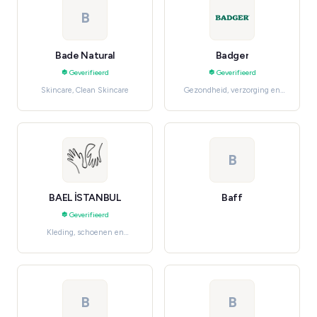
B
Bade Natural
Badger
Geverifieerd
Geverifieerd
Skincare, Clean Skincare
Gezondheid, verzorging en
beauty, Skincare
B
BAEL İSTANBUL
Baff
Geverifieerd
Kleding, schoenen en
accessoires, Women's
Accessories
B
B