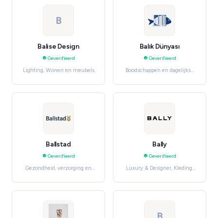
B
Balise Design
Balık Dünyası
Geverifieerd
Geverifieerd
Lighting, Wonen en meubels
Boodschappen en dagelijkse
benodigdheden, Meat &
Seafood
Ballstad
Bally
Geverifieerd
Geverifieerd
Gezondheid, verzorging en
Luxury & Designer, Kleding,
beauty, Health & Wellness
schoenen en accessoires
B