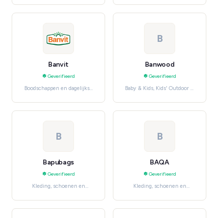
huishoudelijke diensten
B
Banvit
Banwood
Geverifieerd
Geverifieerd
Boodschappen en dagelijkse
Baby & Kids, Kids' Outdoor &
benodigdheden, Meat &
Play
Seafood
B
B
Bapubags
BAQA
Geverifieerd
Geverifieerd
Kleding, schoenen en
Kleding, schoenen en
accessoires, Women's
accessoires, Women's
Fashion
Fashion