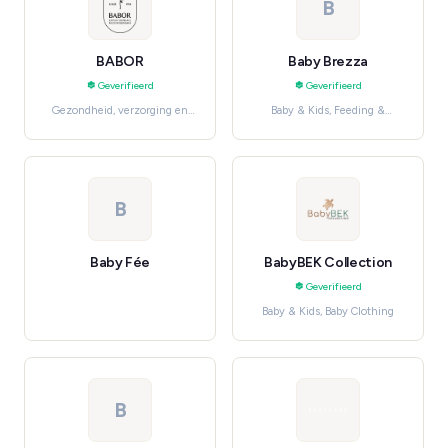
B
BABOR
Baby Brezza
Geverifieerd
Geverifieerd
Gezondheid, verzorging en
Baby & Kids, Feeding &
beauty, Skincare
Nursing
B
Baby Fée
BabyBEK Collection
Geverifieerd
Baby & Kids, Baby Clothing
B