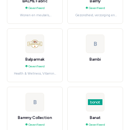
BALME Fabric
Balmy
Geverifieerd
Geverifieerd
Wonen en meubels,
Gezondheid, verzorging en
Bathroom
beauty, Bath & Body
B
Balparmak
Bambi
Geverifieerd
Health & Wellness, Vitamins
& Supplements
B
Bammy Collection
Banat
Geverifieerd
Geverifieerd