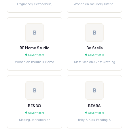
Fragrances, Gezondheid,
Wonen en meubels, Kitchen
verzorging en beauty
& Dining
B
B
BE Home Studio
Be Stella
Geverifieerd
Geverifieerd
Wonen en meubels, Home
Kids' Fashion, Girls' Clothing
Décor
B
B
BE&BO
BÉABA
Geverifieerd
Geverifieerd
Kleding, schoenen en
Baby & Kids, Feeding &
accessoires, Women's
Nursing