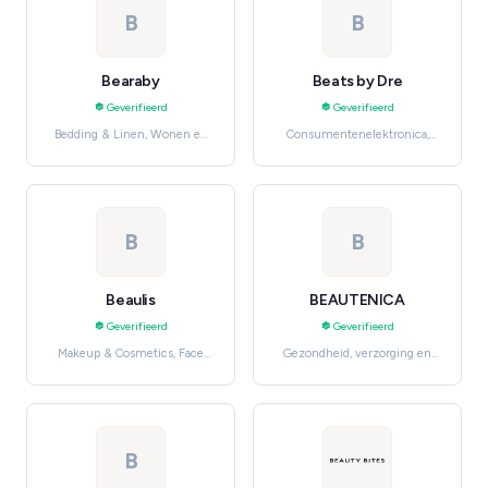
B
B
Bearaby
Beats by Dre
Geverifieerd
Geverifieerd
Bedding & Linen, Wonen en
Consumentenelektronica,
meubels
Audio & Headphones
B
B
Beaulis
BEAUTENICA
Geverifieerd
Geverifieerd
Makeup & Cosmetics, Face
Gezondheid, verzorging en
Makeup
beauty, Skincare
B