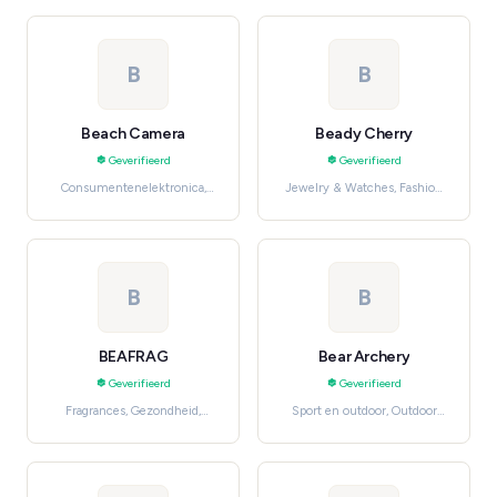
Fashion
B
B
Beach Camera
Beady Cherry
Geverifieerd
Geverifieerd
Consumentenelektronica,
Jewelry & Watches, Fashion
TVs & Home Theater
Jewelry
B
B
BEAFRAG
Bear Archery
Geverifieerd
Geverifieerd
Fragrances, Gezondheid,
Sport en outdoor, Outdoor
verzorging en beauty
Recreation