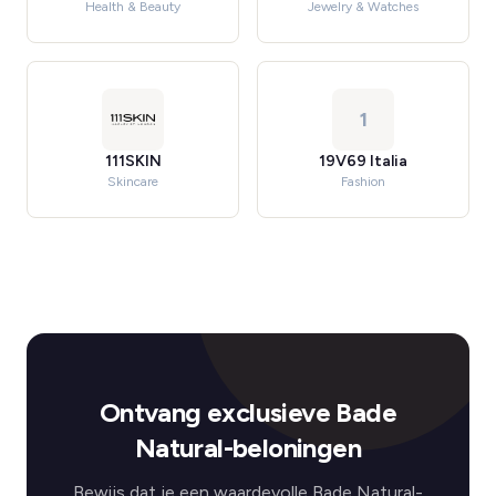
Health & Beauty
Jewelry & Watches
1
111SKIN
19V69 Italia
Skincare
Fashion
Ontvang exclusieve Bade
Natural-beloningen
Bewijs dat je een waardevolle Bade Natural-