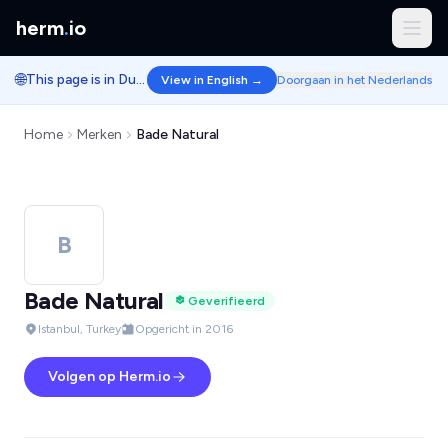
herm
.
io
🌐
This page is in Dutch.
View in English →
Doorgaan in het Nederlands
Home
Merken
Bade Natural
B
Bade Natural
Geverifieerd
Istanbul, Turkey
Opgericht in 2016
Volgen op Herm.io