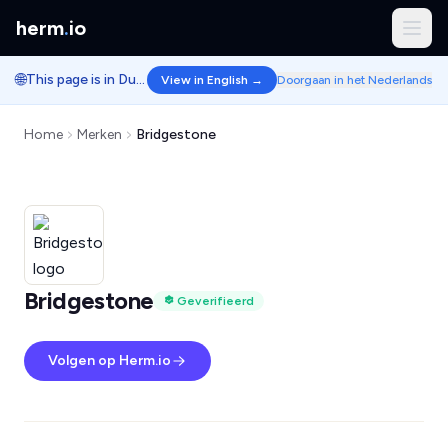
herm
.
io
🌐
This page is in Dutch.
View in English →
Doorgaan in het Nederlands
Home
Merken
Bridgestone
Bridgestone
Geverifieerd
Volgen op Herm.io