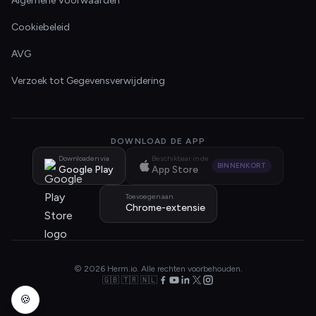
Algemene Voorwaarden
Cookiebeleid
AVG
Verzoek tot Gegevensverwijdering
DOWNLOAD DE APP
Downloaden via
Beschikbaar in de
BINNENKORT
Google Play
App Store
Toevoegen aan
Chrome-extensie
© 2026 Herm.io. Alle rechten voorbehouden.
🇬🇧 🇹🇷 🇳🇱
🍪