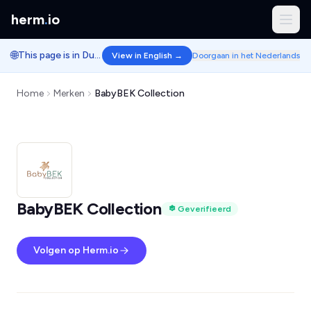
herm
.
io
🌐
This page is in Dutch.
View in English →
Doorgaan in het Nederlands
Home
Merken
BabyBEK Collection
BabyBEK Collection
Geverifieerd
Volgen op Herm.io