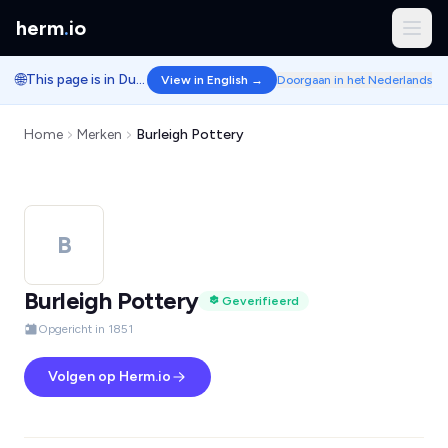
herm
.
io
🌐
This page is in Dutch.
View in English →
Doorgaan in het Nederlands
Home
Merken
Burleigh Pottery
B
Burleigh Pottery
Geverifieerd
Opgericht in 1851
Volgen op Herm.io