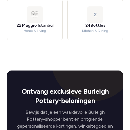
2
22 Maggio Istanbul
24Bottles
Home & Living
Kitchen & Dining
Ontvang exclusieve Burleigh
Pottery-beloningen
Bewijs dat je een waardevolle Burleigh
Pottery-shopper bent en ontgrendel
gepersonaliseerde kortingen, winkeltegoed en