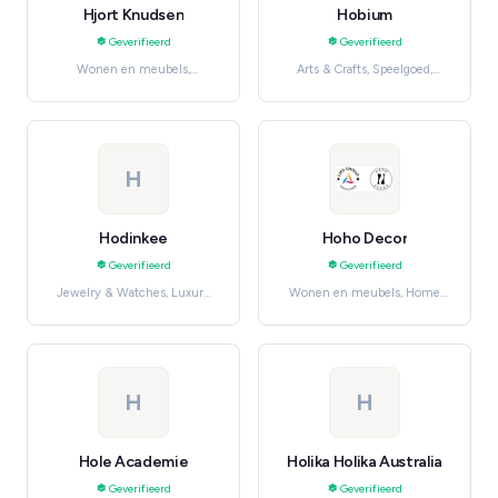
Hjort Knudsen
Hobium
Geverifieerd
Geverifieerd
Wonen en meubels,
Arts & Crafts, Speelgoed,
Furniture
hobby en knutselen
H
Hodinkee
Hoho Decor
Geverifieerd
Geverifieerd
Jewelry & Watches, Luxury
Wonen en meubels, Home
Watches
Décor
H
H
Hole Academie
Holika Holika Australia
Geverifieerd
Geverifieerd