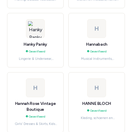
Décor
H
Hanky Panky
Hannabach
Geverifieerd
Geverifieerd
Lingerie & Underwear,
Musical Instruments,
Women's Fashion
Speelgoed, hobby en
knutselen
H
H
Hannah Rose Vintage
HANNE BLOCH
Boutique
Geverifieerd
Geverifieerd
Kleding, schoenen en
accessoires, Women's
Girls' Dresses & Skirts, Kids'
Fashion
Fashion