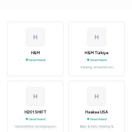
H
H
H&M
H&M Türkiye
Geverifieerd
Geverifieerd
Kleding, schoenen en
accessoires, Women's
Fashion
H
H
H201 SHIFT
Haakaa USA
Geverifieerd
Geverifieerd
Gezondheid, verzorging en
Baby & Kids, Feeding &
beauty, Bath & Body
Nursing