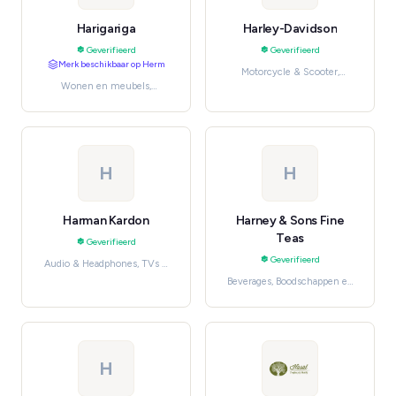
Harigariga
Harley-Davidson
Geverifieerd
Geverifieerd
Merk beschikbaar op Herm
Motorcycle & Scooter,
Wonen en meubels,
Gereedschap, auto en
Furniture
industrie
H
H
Harman Kardon
Harney & Sons Fine
Teas
Geverifieerd
Geverifieerd
Audio & Headphones, TVs &
Home Theater
Beverages, Boodschappen en
dagelijkse benodigdheden
H