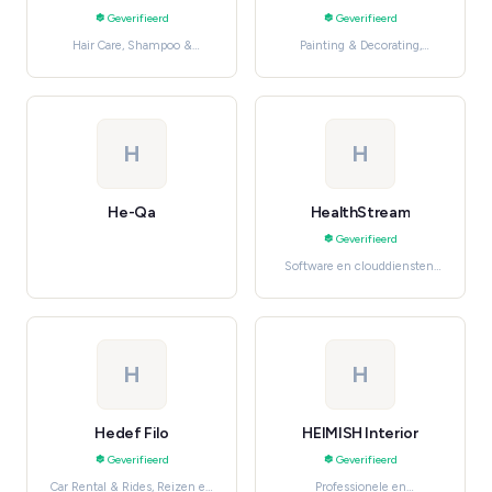
Geverifieerd
Geverifieerd
Hair Care, Shampoo &
Painting & Decorating,
Conditioner
Gereedschap, auto en
industrie
H
H
He-Qa
HealthStream
Geverifieerd
Software en clouddiensten,
Productivity Apps
H
H
Hedef Filo
HEIMISH Interior
Geverifieerd
Geverifieerd
Car Rental & Rides, Reizen en
Professionele en