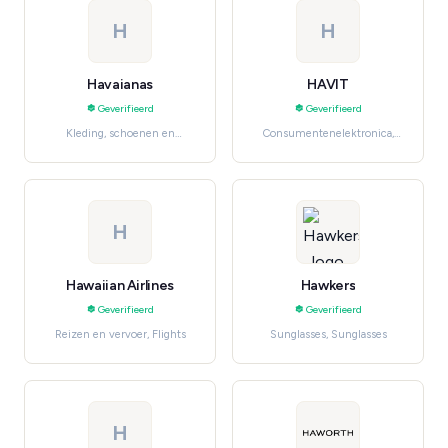
H
H
Havaianas
HAVIT
Geverifieerd
Geverifieerd
Kleding, schoenen en
Consumentenelektronica,
accessoires, Women's
Audio & Headphones
Fashion
H
Hawaiian Airlines
Hawkers
Geverifieerd
Geverifieerd
Reizen en vervoer, Flights
Sunglasses, Sunglasses
H