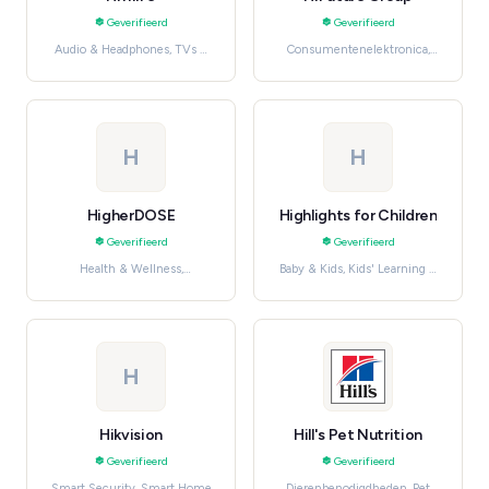
Geverifieerd
Geverifieerd
Audio & Headphones, TVs &
Consumentenelektronica,
Home Theater
Wearable Tech
H
H
HigherDOSE
Highlights for Children
Geverifieerd
Geverifieerd
Health & Wellness,
Baby & Kids, Kids' Learning &
Gezondheid, verzorging en
Education
beauty
H
Hikvision
Hill's Pet Nutrition
Geverifieerd
Geverifieerd
Smart Security, Smart Home
Dierenbenodigdheden, Pet