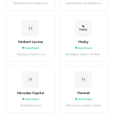
Gezondheid, verzorging en
Gezondheid, verzorging en
beauty, Health & Wellness
beauty, Hair Care
H
Herbert Levine
Herby
Geverifieerd
Geverifieerd
Kleding, schoenen en
Beverages, Organic & Health
accessoires, Women's
Foods
Fashion
H
H
Hercules Capital
Herend
Geverifieerd
Geverifieerd
Professionele en
Wonen en meubels, Home
huishoudelijke diensten,
Décor