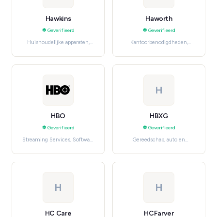
Hawkins
Haworth
Geverifieerd
Geverifieerd
Huishoudelijke apparaten,
Kantoorbenodigdheden,
Kitchen Appliances
Office Furniture
H
HBO
HBXG
Geverifieerd
Geverifieerd
Streaming Services, Software
Gereedschap, auto en
en clouddiensten
industrie, Power Tools
H
H
HC Care
HCFarver