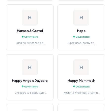
H
H
Hansen & Gretel
Hape
Geverifieerd
Geverifieerd
Kleding, schoenen en
Speelgoed, hobby en
accessoires, Women's
knutselen, Baby & Kids
Fashion
H
H
Happy Angels Daycare
Happy Mammoth
Geverifieerd
Geverifieerd
Childcare & Elderly Care,
Health & Wellness, Vitamins
Professionele en
& Supplements
huishoudelijke diensten