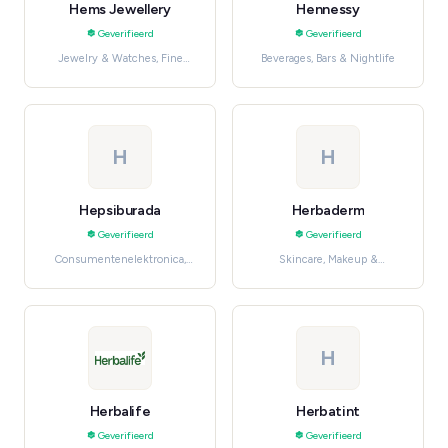
Hems Jewellery
Hennessy
Geverifieerd
Geverifieerd
Jewelry & Watches, Fine
Beverages, Bars & Nightlife
Jewelry
H
H
Hepsiburada
Herbaderm
Geverifieerd
Geverifieerd
Consumentenelektronica,
Skincare, Makeup &
Kleding, schoenen en
Cosmetics
accessoires
H
Herbalife
Herbatint
Geverifieerd
Geverifieerd