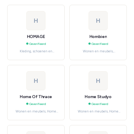
Fashion
H
H
HOMAGE
Hombien
Geverifieerd
Geverifieerd
Kleding, schoenen en
Wonen en meubels,
accessoires, Men's Fashion
Furniture
H
H
Home Of Thrace
Home Studyo
Geverifieerd
Geverifieerd
Wonen en meubels, Home
Wonen en meubels, Home
Décor
Décor