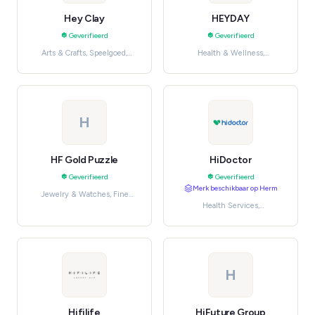
Hey Clay
HEYDAY
Geverifieerd
Geverifieerd
Arts & Crafts, Speelgoed,
Health & Wellness,
hobby en knutselen
Gezondheid, verzorging en
beauty
H
HF Gold Puzzle
HiDoctor
Geverifieerd
Geverifieerd
Merk beschikbaar op Herm
Jewelry & Watches, Fine
Health Services,
Jewelry
Professionele en
huishoudelijke diensten
H
Hifilife
HiFuture Group