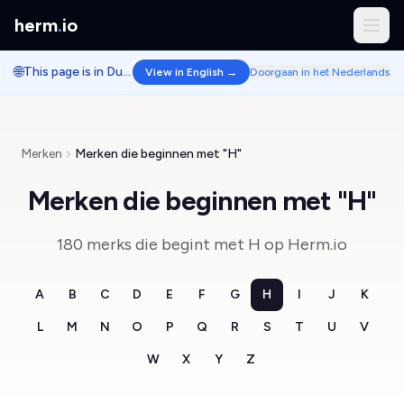
herm
.
io
🌐
This page is in Dutch.
View in English →
Doorgaan in het Nederlands
Merken
Merken die beginnen met "H"
Merken die beginnen met "H"
180 merks die begint met H op Herm.io
A
B
C
D
E
F
G
H
I
J
K
L
M
N
O
P
Q
R
S
T
U
V
W
X
Y
Z