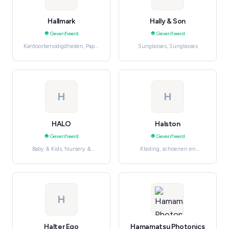
Hallmark
Hally & Son
Geverifieerd
Geverifieerd
Kantoorbenodigdheden, Paper
Sunglasses, Sunglasses
& Notebooks
H
H
HALO
Halston
Geverifieerd
Geverifieerd
Baby & Kids, Nursery &
Kleding, schoenen en
Furniture
accessoires, Women's
Fashion
H
Halter Ego
Hamamatsu Photonics