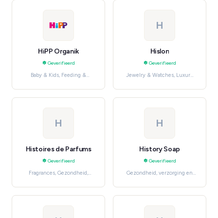
H
HiPP Organik
Hislon
Geverifieerd
Geverifieerd
Baby & Kids, Feeding &
Jewelry & Watches, Luxury
Nursing
Watches
H
H
Histoires de Parfums
History Soap
Geverifieerd
Geverifieerd
Fragrances, Gezondheid,
Gezondheid, verzorging en
verzorging en beauty
beauty, Bath & Body