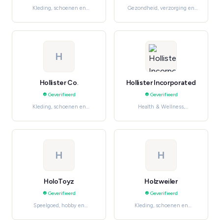
Kleding, schoenen en
Gezondheid, verzorging en
accessoires, Streetwear
beauty, Skincare
H
Hollister Co.
Hollister Incorporated
Geverifieerd
Geverifieerd
Kleding, schoenen en
Health & Wellness,
accessoires, Teen Fashion
Gezondheid, verzorging en
beauty
H
H
HoloToyz
Holzweiler
Geverifieerd
Geverifieerd
Speelgoed, hobby en
Kleding, schoenen en
knutselen, Baby & Kids
accessoires, Women's