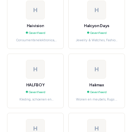
H
H
Haivision
Halcyon Days
Geverifieerd
Geverifieerd
Consumentenelektronica,
Jewelry & Watches, Fashion
Professionele en
Jewelry
huishoudelijke diensten
H
H
HALFBOY
Halımax
Geverifieerd
Geverifieerd
Kleding, schoenen en
Wonen en meubels, Rugs &
accessoires, Women's
Flooring
Fashion
H
H