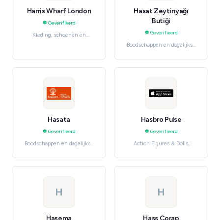
Harris Wharf London
Hasat Zeytinyağı
Butiği
Geverifieerd
Geverifieerd
Kleding, schoenen en
accessoires, Women's
Boodschappen en dagelijkse
Fashion
benodigdheden, Pantry
Staples
Hasata
Hasbro Pulse
Geverifieerd
Geverifieerd
Boodschappen en dagelijkse
Action Figures & Dolls,
benodigdheden, Pantry
Collectibles
Staples
H
H
Haşema
Hass Çorap