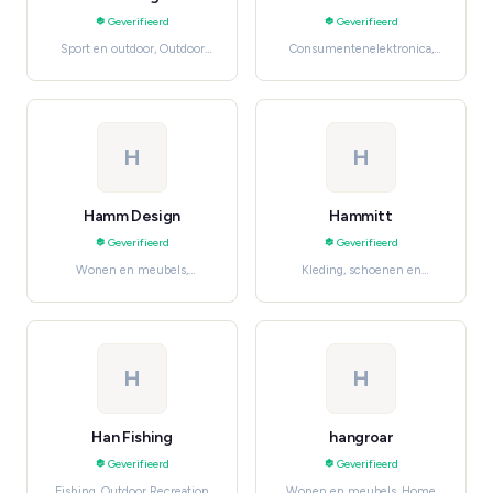
Geverifieerd
Geverifieerd
Sport en outdoor, Outdoor
Consumentenelektronica,
Recreation
Cameras & Photography
H
H
Hamm Design
Hammitt
Geverifieerd
Geverifieerd
Wonen en meubels,
Kleding, schoenen en
Furniture
accessoires, Women's
Fashion
H
H
Han Fishing
hangroar
Geverifieerd
Geverifieerd
Fishing, Outdoor Recreation
Wonen en meubels, Home