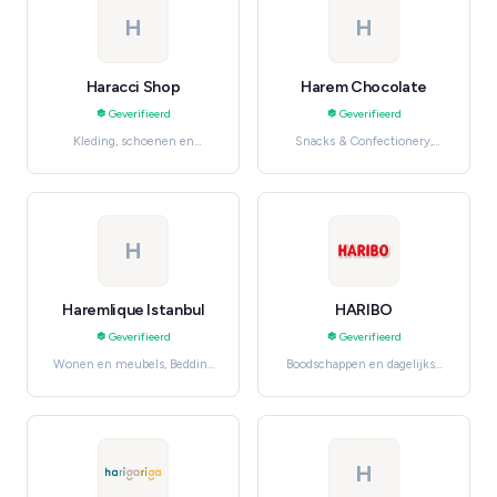
H
H
Haracci Shop
Harem Chocolate
Geverifieerd
Geverifieerd
Kleding, schoenen en
Snacks & Confectionery,
accessoires, Women's
Boodschappen en dagelijkse
Fashion
benodigdheden
H
Haremlique Istanbul
HARIBO
Geverifieerd
Geverifieerd
Wonen en meubels, Bedding
Boodschappen en dagelijkse
& Linen
benodigdheden, Snacks &
Confectionery
H