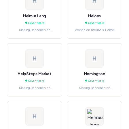
H
H
Helmut Lang
Helons
Geverifieerd
Geverifieerd
Kleding, schoenen en
Wonen en meubels, Home
accessoires, Luxury &
Décor
Designer
H
H
HelpSteps Market
Hemington
Geverifieerd
Geverifieerd
Kleding, schoenen en
Kleding, schoenen en
accessoires, Women's
accessoires, Men's Fashion
Fashion
H