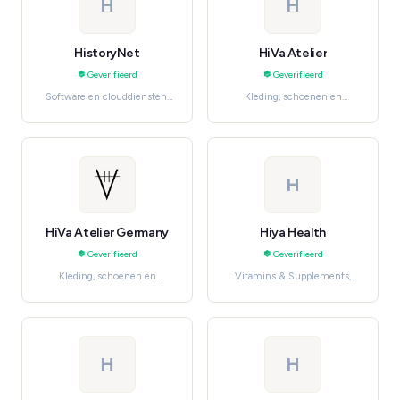
H
H
HistoryNet
HiVa Atelier
Geverifieerd
Geverifieerd
Software en clouddiensten,
Kleding, schoenen en
Magazines & Newspapers
accessoires, Women's
Fashion
H
HiVa Atelier Germany
Hiya Health
Geverifieerd
Geverifieerd
Kleding, schoenen en
Vitamins & Supplements,
accessoires, Women's
Health & Wellness
Fashion
H
H