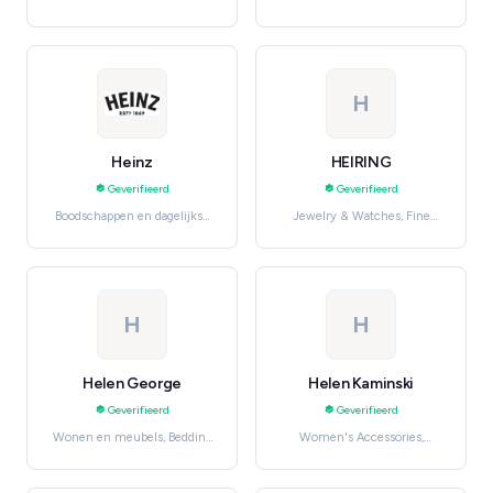
vervoer
huishoudelijke diensten,
Wonen en meubels
H
Heinz
HEIRING
Geverifieerd
Geverifieerd
Boodschappen en dagelijkse
Jewelry & Watches, Fine
benodigdheden, Pantry
Jewelry
Staples
H
H
Helen George
Helen Kaminski
Geverifieerd
Geverifieerd
Wonen en meubels, Bedding
Women's Accessories,
& Linen
Handbags & Purses