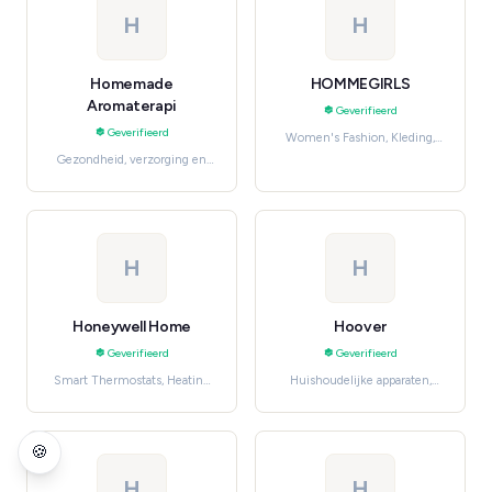
H
H
Homemade
HOMMEGIRLS
Aromaterapi
Geverifieerd
Geverifieerd
Women's Fashion, Kleding,
schoenen en accessoires
Gezondheid, verzorging en
beauty, Skincare
H
H
Honeywell Home
Hoover
Geverifieerd
Geverifieerd
Smart Thermostats, Heating
Huishoudelijke apparaten,
& Cooling
Cleaning Appliances
🍪
H
H