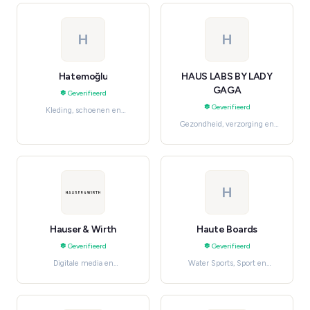
H
H
Hatemoğlu
HAUS LABS BY LADY
GAGA
Geverifieerd
Geverifieerd
Kleding, schoenen en
accessoires, Men's Fashion
Gezondheid, verzorging en
beauty, Makeup & Cosmetics
H
Hauser & Wirth
Haute Boards
Geverifieerd
Geverifieerd
Digitale media en
Water Sports, Sport en
entertainment, Movies & TV
outdoor
Shows