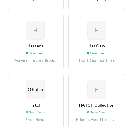
H
H
Hästens
Hat Club
Geverifieerd
Geverifieerd
Wonen en meubels, Bedding
Hats & Caps, Hats & Hair
& Linen
Accessories
H
Hatch
HATCH Collection
Geverifieerd
Geverifieerd
Smart Home,
Maternity Wear, Maternity &
Consumentenelektronica
Parenting