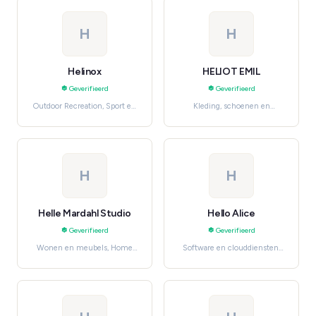
H
H
Helinox
HELIOT EMIL
Geverifieerd
Geverifieerd
Outdoor Recreation, Sport en
Kleding, schoenen en
outdoor
accessoires, Luxury &
Designer
H
H
Helle Mardahl Studio
Hello Alice
Geverifieerd
Geverifieerd
Wonen en meubels, Home
Software en clouddiensten,
Décor
Professionele en
huishoudelijke diensten