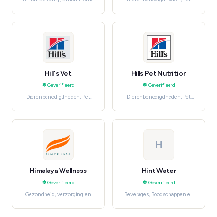
Food & Treats
Hill's Vet
Hills Pet Nutrition
Geverifieerd
Geverifieerd
Dierenbenodigdheden, Pet
Dierenbenodigdheden, Pet
Food & Treats
Food & Treats
H
Himalaya Wellness
Hint Water
Geverifieerd
Geverifieerd
Gezondheid, verzorging en
Beverages, Boodschappen en
beauty, Skincare
dagelijkse benodigdheden