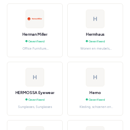
Legal Services
H
Herman Miller
Hermhaus
Geverifieerd
Geverifieerd
Office Furniture,
Wonen en meubels,
Kantoorbenodigdheden
Furniture
H
H
HERMOSSA Eyewear
Herno
Geverifieerd
Geverifieerd
Sunglasses, Sunglasses
Kleding, schoenen en
accessoires, Luxury &
Designer