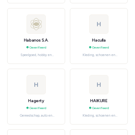
H
Habanos S.A.
Haculla
Geverifieerd
Geverifieerd
Speelgoed, hobby en
Kleding, schoenen en
knutselen, Collectibles
accessoires, Streetwear
H
H
Hagerty
HAIKURE
Geverifieerd
Geverifieerd
Gereedschap, auto en
Kleding, schoenen en
industrie, Professionele en
accessoires, Women's
huishoudelijke diensten
Fashion