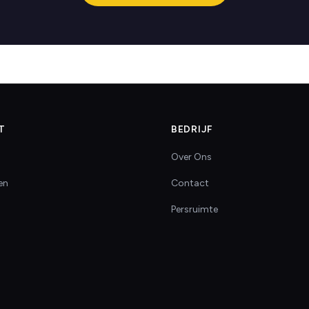
T
BEDRIJF
Over Ons
en
Contact
Persruimte