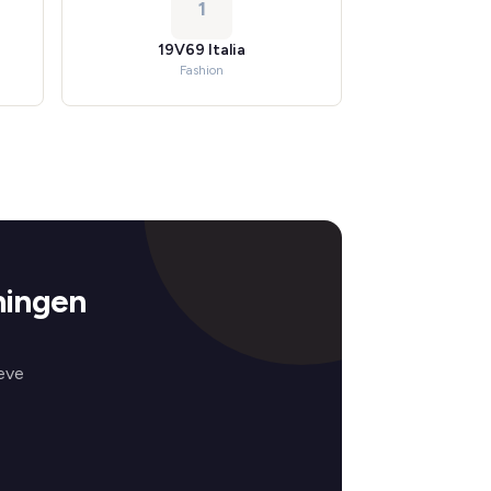
1
19V69 Italia
Fashion
ningen
eve