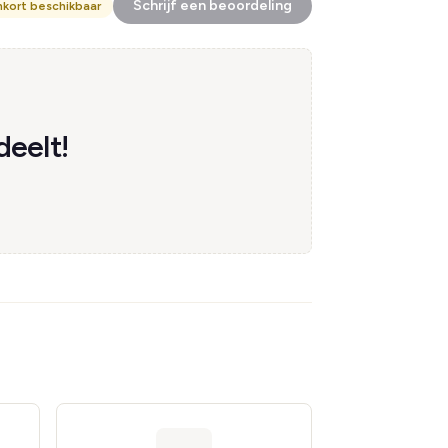
Schrijf een beoordeling
nkort beschikbaar
deelt!