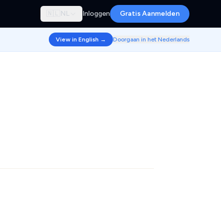
🇳🇱
NL
Inloggen
Gratis Aanmelden
View in English →
Doorgaan in het Nederlands