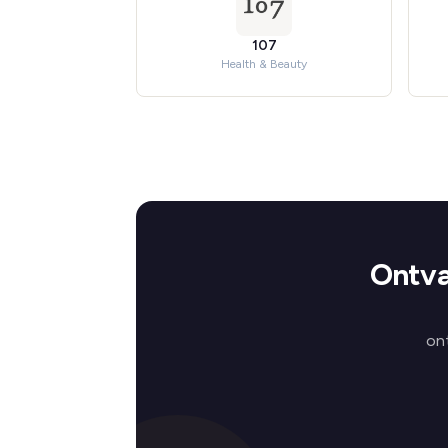
107
Health & Beauty
Ontva
on