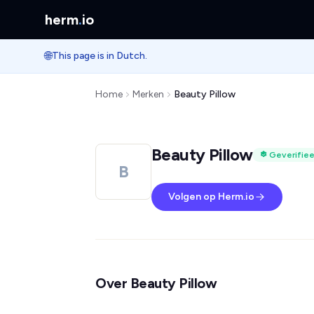
herm
.
io
🌐
This page is in Dutch.
Home
Merken
Beauty Pillow
Beauty Pillow
Geverifie
B
Volgen op Herm.io
Over Beauty Pillow