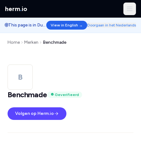
herm
.
io
🌐
This page is in Dutch.
View in English →
Doorgaan in het Nederlands
Home
Merken
Benchmade
B
Benchmade
Geverifieerd
Volgen op Herm.io