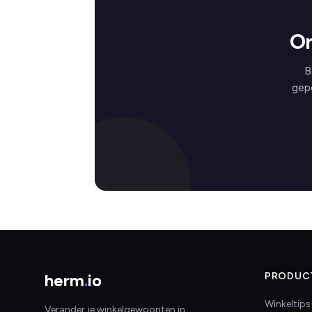
On
B
gep
herm
.
io
PRODUC
Winkeltips
Verander je winkelgewoonten in