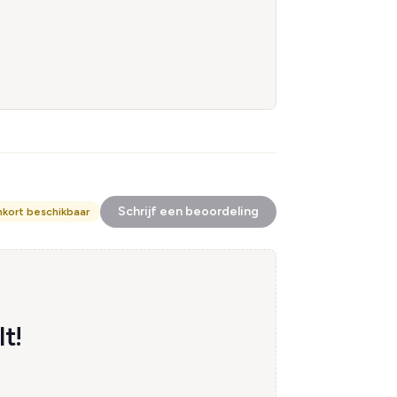
Schrijf een beoordeling
nkort beschikbaar
t!