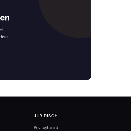
gen
el
ise.
JURIDISCH
Privacybeleid