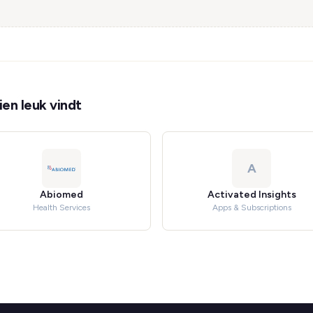
en leuk vindt
A
Abiomed
Activated Insights
Health Services
Apps & Subscriptions