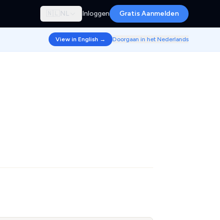
🇳🇱
NL
Inloggen
Gratis Aanmelden
View in English →
Doorgaan in het Nederlands