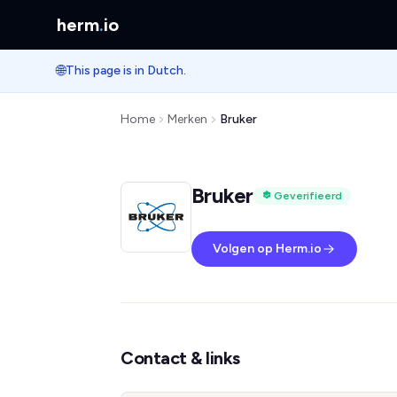
herm
.
io
🌐
This page is in Dutch.
Home
Merken
Bruker
Bruker
Geverifieerd
Volgen op Herm.io
Contact & links