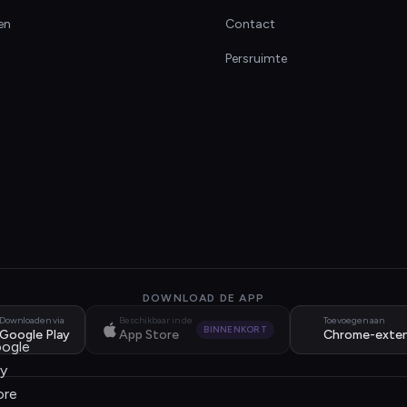
en
Contact
Persruimte
DOWNLOAD DE APP
Downloaden via
Beschikbaar in de
Toevoegen aan
BINNENKORT
Google Play
App Store
Chrome-exten