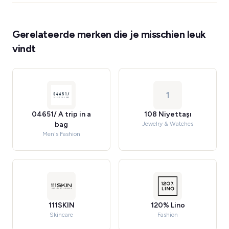
Gerelateerde merken die je misschien leuk
vindt
1
04651/ A trip in a
108 Niyettaşı
bag
Jewelry & Watches
Men's Fashion
111SKIN
120% Lino
Skincare
Fashion