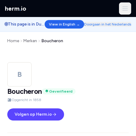
herm
.
io
🌐
This page is in Dutch.
View in English →
Doorgaan in het Nederlands
Home
Merken
Boucheron
B
Boucheron
Geverifieerd
Opgericht in 1858
Volgen op Herm.io