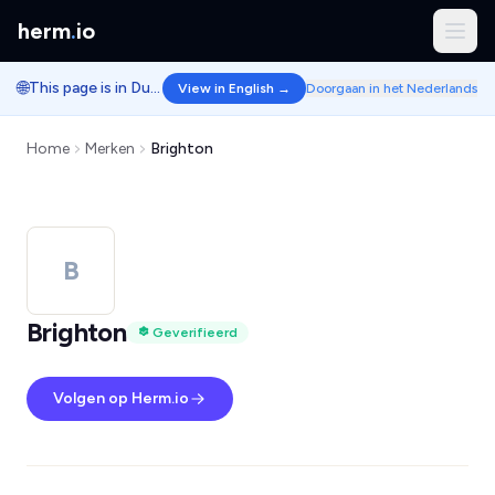
herm
.
io
🌐
This page is in Dutch.
View in English →
Doorgaan in het Nederlands
Home
Merken
Brighton
B
Brighton
Geverifieerd
Volgen op Herm.io