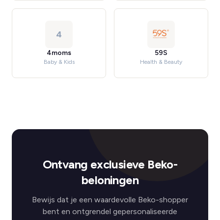
4
4moms
59S
Baby & Kids
Health & Beauty
Ontvang exclusieve Beko-
beloningen
Bewijs dat je een waardevolle Beko-shopper
bent en ontgrendel gepersonaliseerde