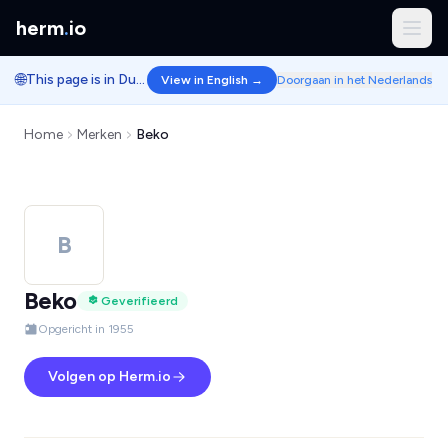
herm
.
io
🌐
This page is in Dutch.
View in English →
Doorgaan in het Nederlands
Home
Merken
Beko
B
Beko
Geverifieerd
Opgericht in 1955
Volgen op Herm.io