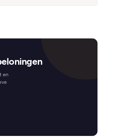
beloningen
t en
eve