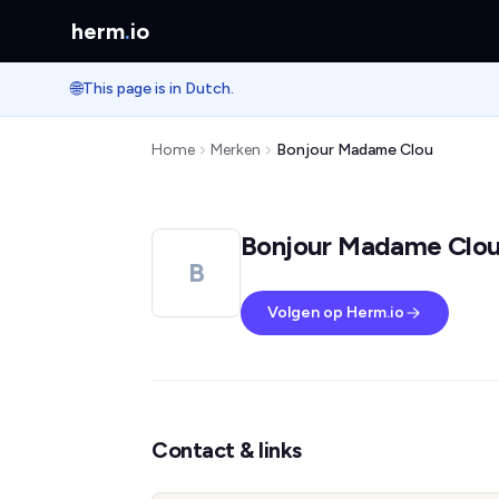
herm
.
io
🌐
This page is in Dutch.
Home
Merken
Bonjour Madame Clou
Bonjour Madame Clo
B
Volgen op Herm.io
Contact & links