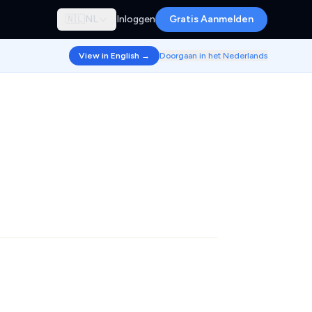
🇳🇱
NL
Inloggen
Gratis Aanmelden
View in English →
Doorgaan in het Nederlands