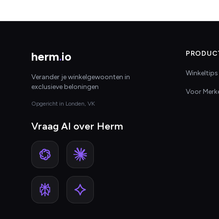
herm
.
io
PRODUC
Winkeltips
Verander je winkelgewoonten in
exclusieve beloningen
Voor Merk
Opgericht in Londen, VK
Vraag AI over Herm