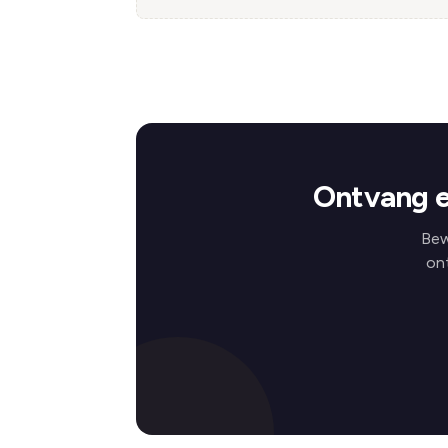
Ontvang e
Bew
on