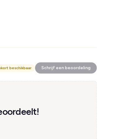
Schrijf een beoordeling
nkort beschikbaar
oordeelt!