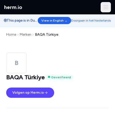
herm
.
io
🌐
This page is in Dutch.
View in English →
Doorgaan in het Nederlands
Home
Merken
BAQA Türkiye
B
BAQA Türkiye
Geverifieerd
Volgen op Herm.io