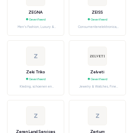
ZEGNA
ZEISS
Geverifieerd
Geverifieerd
Men's Fashion, Luxury &
Consumentenelektronica,
Designer
Cameras & Photography
Z
Zeki Triko
Zelveti
Geverifieerd
Geverifieerd
Kleding, schoenen en
Jewelry & Watches, Fine
accessoires, Women's
Jewelry
Fashion
Z
Z
Zeren Land Services
Zertum