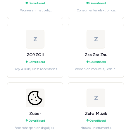
Geverifieerd
Geverifieerd
Wonen en meubels,
Consumentenelektronica,
Bathroom
Smartphones & Accessories
Z
Z
ZOYZOII
Zsa Zsa Zsu
Geverifieerd
Geverifieerd
Baby & Kids, Kids' Accessories
Wonen en meubels, Bedding
& Linen
Z
Züber
Zuhal Müzik
Geverifieerd
Geverifieerd
Boodschappen en dagelijkse
Musical Instruments,