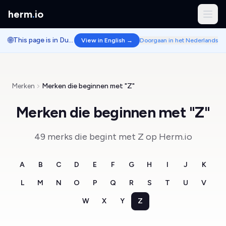
herm
.
io
🌐
This page is in Dutch.
View in English →
Doorgaan in het Nederlands
Merken
Merken die beginnen met "Z"
Merken die beginnen met "Z"
49 merks die begint met Z op Herm.io
A
B
C
D
E
F
G
H
I
J
K
L
M
N
O
P
Q
R
S
T
U
V
W
X
Y
Z