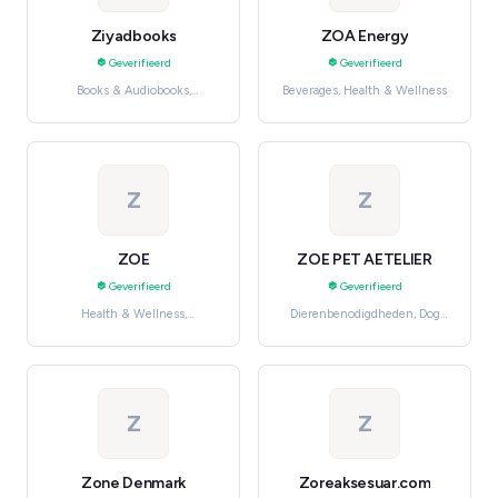
Ziyadbooks
ZOA Energy
Geverifieerd
Geverifieerd
Books & Audiobooks,
Beverages, Health & Wellness
Speelgoed, hobby en
knutselen
Z
Z
ZOE
ZOE PET AETELIER
Geverifieerd
Geverifieerd
Health & Wellness,
Dierenbenodigdheden, Dog
Gezondheid, verzorging en
Supplies
beauty
Z
Z
Zone Denmark
Zoreaksesuar.com