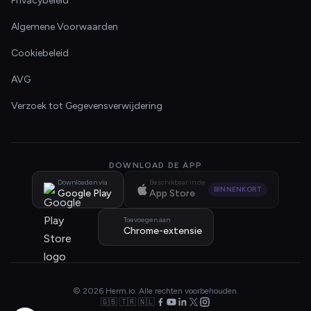
Privacybeleid
Algemene Voorwaarden
Cookiebeleid
AVG
Verzoek tot Gegevensverwijdering
DOWNLOAD DE APP
Downloaden via
Beschikbaar in de
BINNENKORT
Google Play
App Store
Toevoegen aan
Chrome-extensie
© 2026 Herm.io. Alle rechten voorbehouden.
🇬🇧 🇹🇷 🇳🇱