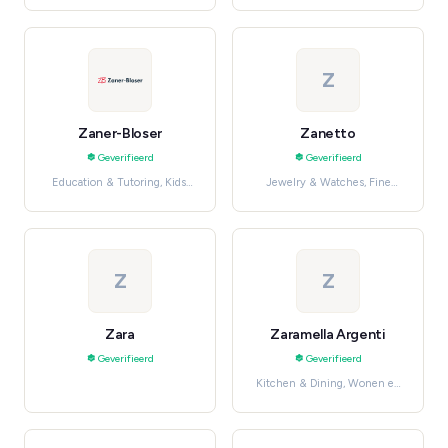
Z
Zaner-Bloser
Zanetto
Geverifieerd
Geverifieerd
Education & Tutoring, Kids'
Jewelry & Watches, Fine
Learning & Education
Jewelry
Z
Z
Zara
Zaramella Argenti
Geverifieerd
Geverifieerd
Kitchen & Dining, Wonen en
meubels