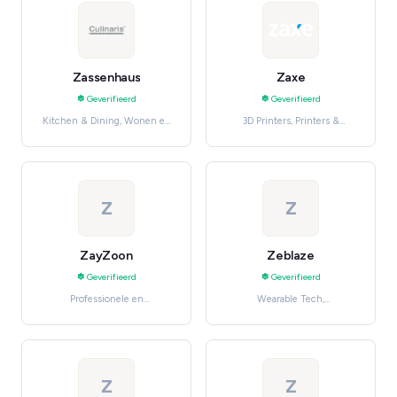
Zassenhaus
Zaxe
Geverifieerd
Geverifieerd
Kitchen & Dining, Wonen en
3D Printers, Printers &
meubels
Scanners
Z
Z
ZayZoon
Zeblaze
Geverifieerd
Geverifieerd
Professionele en
Wearable Tech,
huishoudelijke diensten,
Smartwatches
Software en clouddiensten
Z
Z