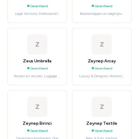
Geverifieerd
Geverifieerd
Legal Services, Professionele
Boodschappen en dagelijkse
en huishoudelijke diensten
benodigdheden, Organic &
Health Foods
Z
Z
Zeus Umbrella
Zeynep Arcay
Geverifieerd
Geverifieerd
Reizen en vervoer, Luggage &
Luxury & Designer, Women's
Travel Gear
Fashion
Z
Z
Zeynep Birinci
Zeynep Textile
Geverifieerd
Geverifieerd
Dierenbenodigdheden, Dog
Baby & Kids, Kleding,