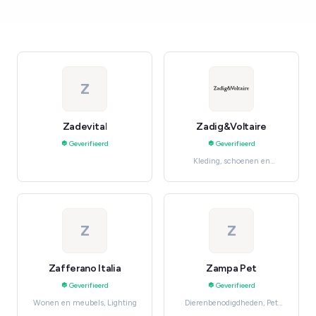
Z
Zadevital
Zadig&Voltaire
Geverifieerd
Geverifieerd
Kleding, schoenen en
accessoires, Luxury &
Designer
Z
Z
Zafferano Italia
Zampa Pet
Geverifieerd
Geverifieerd
Wonen en meubels, Lighting
Dierenbenodigdheden, Pet
Food & Treats