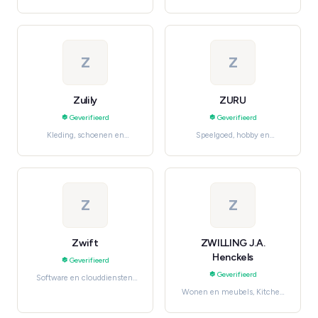
benodigdheden, Organic &
Speelgoed, hobby en
Health Foods
knutselen
Z
Z
Zulily
ZURU
Geverifieerd
Geverifieerd
Kleding, schoenen en
Speelgoed, hobby en
accessoires, Women's
knutselen, Action Figures &
Fashion
Dolls
Z
Z
Zwift
ZWILLING J.A.
Henckels
Geverifieerd
Geverifieerd
Software en clouddiensten,
Streaming Services
Wonen en meubels, Kitchen
& Dining