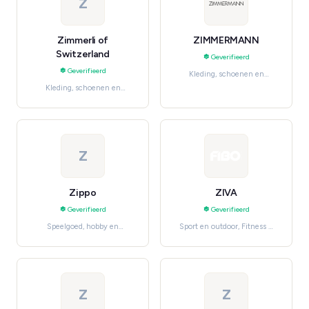
Z
Zimmerli of
ZIMMERMANN
Switzerland
Geverifieerd
Geverifieerd
Kleding, schoenen en
accessoires, Women's
Kleding, schoenen en
Fashion
accessoires, Women's
Fashion
Z
Zippo
ZIVA
Geverifieerd
Geverifieerd
Speelgoed, hobby en
Sport en outdoor, Fitness &
knutselen, Collectibles
Gym
Z
Z