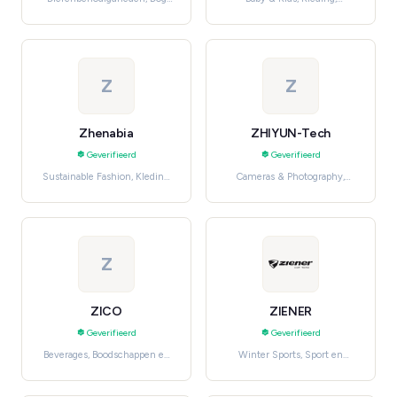
Supplies
schoenen en accessoires
Z
Z
Zhenabia
ZHIYUN-Tech
Geverifieerd
Geverifieerd
Sustainable Fashion, Kleding,
Cameras & Photography,
schoenen en accessoires
Consumentenelektronica
Z
ZICO
ZIENER
Geverifieerd
Geverifieerd
Beverages, Boodschappen en
Winter Sports, Sport en
dagelijkse benodigdheden
outdoor