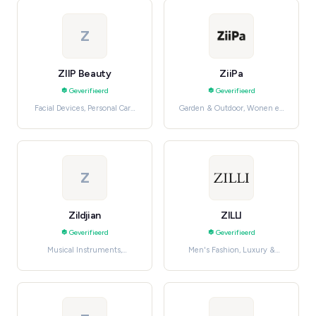
Z
ZIIP Beauty
ZiiPa
Geverifieerd
Geverifieerd
Facial Devices, Personal Care
Garden & Outdoor, Wonen en
Tools
meubels
Z
Zildjian
ZILLI
Geverifieerd
Geverifieerd
Musical Instruments,
Men's Fashion, Luxury &
Speelgoed, hobby en
Designer
knutselen