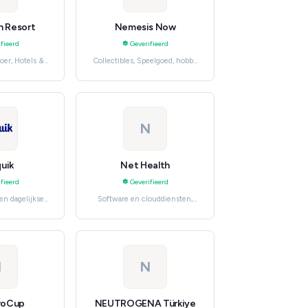
n Resort
Nemesis Now
fieerd
Geverifieerd
oer, Hotels &
Collectibles, Speelgoed, hobby
ys
en knutselen
N
uik
Net Health
fieerd
Geverifieerd
n dagelijkse
Software en clouddiensten,
, Beverages
Professionele en
huishoudelijke diensten
N
N
roCup
NEUTROGENA Türkiye