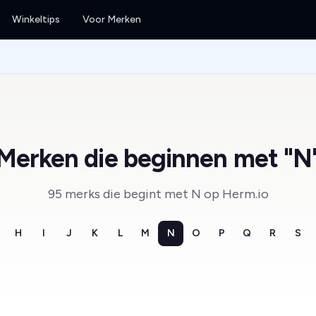
Winkeltips
Voor Merken
Merken die beginnen met "N
95 merks die begint met N op Herm.io
H
I
J
K
L
M
N
O
P
Q
R
S