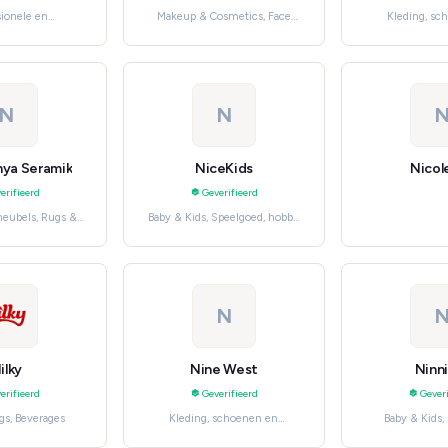
sionele en
Makeup & Cosmetics, Face
Kleding, sc
ijke diensten,
Makeup
accessoires, Wo
 Services
N
N
ya Seramik
NiceKids
Nicol
erifieerd
Geverifieerd
eubels, Rugs &
Baby & Kids, Speelgoed, hobby
ooring
en knutselen
N
ilky
Nine West
Ninn
erifieerd
Geverifieerd
Geveri
gs, Beverages
Kleding, schoenen en
Baby & Kids,
accessoires, Women's Fashion
Furni