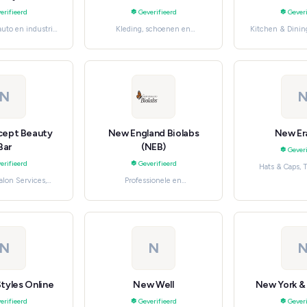
erifieerd
Geverifieerd
Geveri
uto en industrie,
Kleding, schoenen en
Kitchen & Dinin
ectronics
accessoires, Luxury & Designer
Drink
N
ept Beauty
New England Biolabs
New Er
Bar
(NEB)
Geveri
erifieerd
Geverifieerd
Hats & Caps, 
alon Services,
Professionele en
 verzorging en
huishoudelijke diensten,
eauty
Health Services
N
N
tyles Online
New Well
New York 
erifieerd
Geverifieerd
Geveri