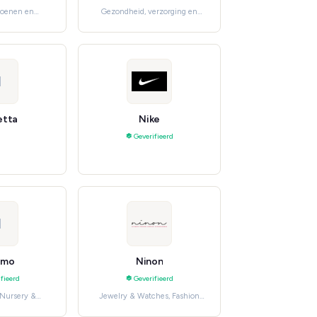
hoenen en
Gezondheid, verzorging en
men's Fashion
beauty, Skincare
N
etta
Nike
Geverifieerd
N
imo
Ninon
fieerd
Geverifieerd
 Nursery &
Jewelry & Watches, Fashion
ture
Jewelry