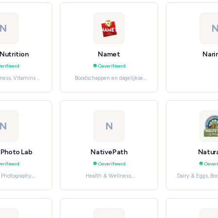
N
Nutrition
Namet
Nari
erifieerd
Geverifieerd
ness, Vitamins &
Boodschappen en dagelijkse
lements
benodigdheden, Meat &
Seafood
N
N
 Photo Lab
NativePath
Natur
erifieerd
Geverifieerd
Geveri
 Photography,
Health & Wellness,
Dairy & Eggs, B
enelektronica
Gezondheid, verzorging en
dagelijkse be
beauty