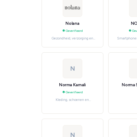
Nolana
N
Geverifieerd
Gev
Gezondheid, verzorging en
Smartphones
beauty, Skincare
Phone Ca
N
Norma Kamali
Norma 
Geverifieerd
Kleding, schoenen en
accessoires, Women's Fashion
N