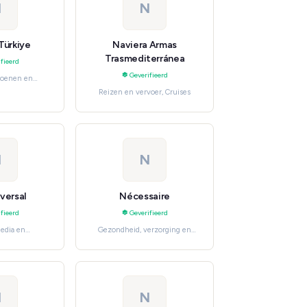
N
N
Türkiye
Naviera Armas
Trasmediterránea
fieerd
Geverifieerd
hoenen en
men's Fashion
Reizen en vervoer, Cruises
N
N
versal
Nécessaire
fieerd
Geverifieerd
media en
Gezondheid, verzorging en
 Software en
beauty, Bath & Body
ensten
N
N