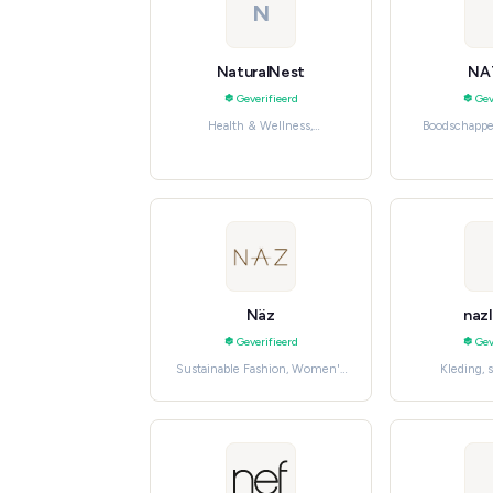
N
NaturalNest
NA
Geverifieerd
Gev
Health & Wellness,
Boodschappe
Gezondheid, verzorging en
benodigdhe
beauty
Näz
nazl
Geverifieerd
Gev
Sustainable Fashion, Women's
Kleding,
Fashion
accessoires,