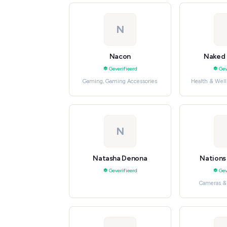
N
Nacon
Naked 
Geverifieerd
Gev
Gaming, Gaming Accessories
Health & Well
Supp
N
Natasha Denona
Nations
Geverifieerd
Gev
Cameras &
Consument