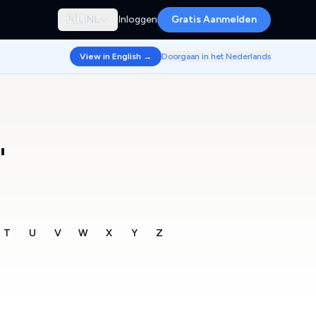
🇳🇱
NL
Inloggen
Gratis Aanmelden
View in English →
Doorgaan in het Nederlands
"
T
U
V
W
X
Y
Z