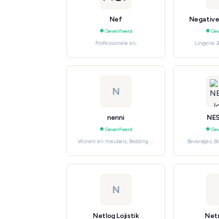
Nef
Negative
Geverifieerd
Gev
Professionele en
Lingerie 
huishoudelijke diensten, Home
Women'
Maintenance
N
nenni
NE
Geverifieerd
Gev
Wonen en meubels, Bedding &
Beverages, 
Linen
dagelijkse
N
Netlog Lojistik
Net