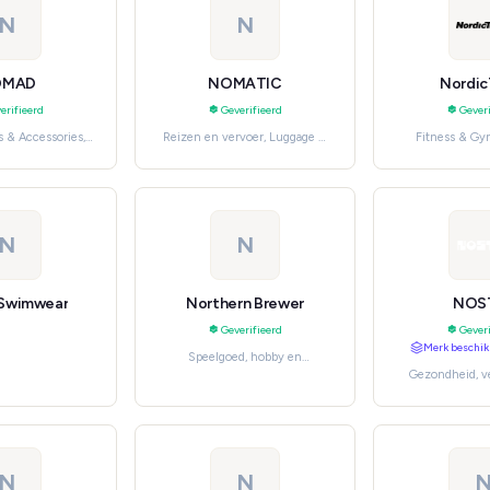
N
N
OMAD
NOMATIC
Nordic
erifieerd
Geverifieerd
Geveri
 & Accessories,
Reizen en vervoer, Luggage &
Fitness & Gy
ses & Covers
Travel Gear
outd
N
N
Swimwear
Northern Brewer
NOS
Geverifieerd
Geveri
Merk beschik
Speelgoed, hobby en
Gezondheid, v
knutselen, Small Kitchen
beauty, Ba
Appliances
N
N