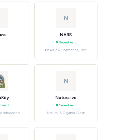
N
N
nce
NARS
Geverifieerd
Makeup & Cosmetics, Face
Makeup
N
aKöy
Naturalive
fieerd
Geverifieerd
oodschappen en
Natural & Organic, Clean
nodigdheden
Skincare