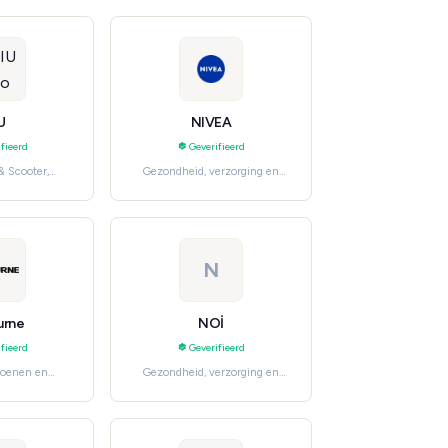
U
NIVEA
fieerd
Geverifieerd
& Scooter,
Gezondheid, verzorging en
o en industrie
beauty, Skincare
N
urne
NOİ
fieerd
Geverifieerd
hoenen en
Gezondheid, verzorging en
men's Fashion
beauty, Natural & Organic