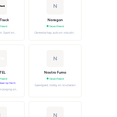
N
Track
Noregon
fieerd
Geverifieerd
m, Sport en
Gereedschap, auto en industrie,
oor
Software en clouddiensten
N
TEL
Nostro Fumo
fieerd
Geverifieerd
baar op Herm
Speelgoed, hobby en knutselen
erzorging en
th & Body
N
N