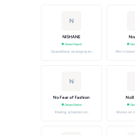
N
NISHANE
Ni
Geverifieerd
Gev
Gezondheid, verzorging en
Men's Groom
beauty, Fragrances
N
No Fear of Fashion
No8 
Geverifieerd
Gev
Kleding, schoenen en
Wonen en 
accessoires, Women's Fashion
D