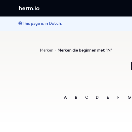
herm
.
io
🌐
This page is in Dutch.
Merken
Merken die beginnen met "N"
A
B
C
D
E
F
G