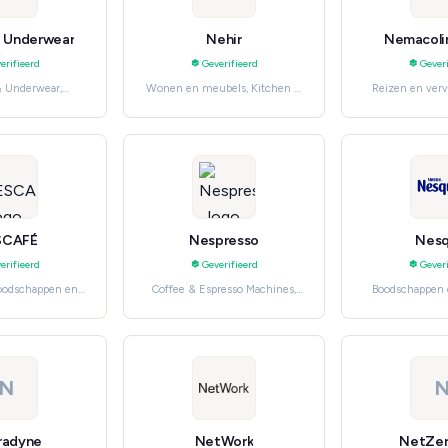
 Underwear
Nehir
Nemacoli
erifieerd
Geverifieerd
Geveri
& Underwear,
Wonen en meubels, Kitchen &
Reizen en verv
s Fashion
Dining
Sta
SCAFÉ
Nespresso
Nesq
erifieerd
Geverifieerd
Geveri
Boodschappen en
Coffee & Espresso Machines,
Boodschappen e
 benodigdheden
Huishoudelijke apparaten
benodigdheden
N
radyne
NetWork
NetZe