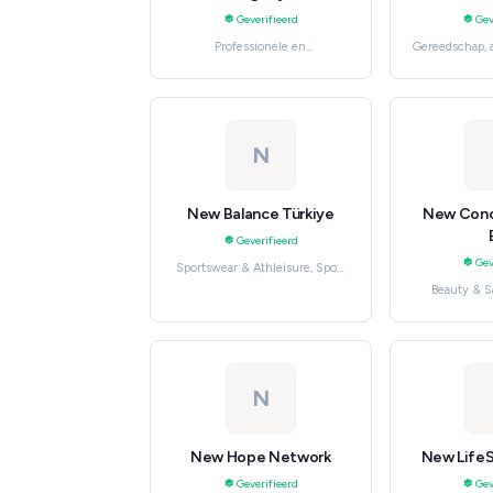
Geverifieerd
Gev
Professionele en
Gereedschap, a
huishoudelijke diensten,
Car El
Moving & Storage
N
New Balance Türkiye
New Conc
Geverifieerd
Gev
Sportswear & Athleisure, Sport
en outdoor
Beauty & S
Gezondheid,
b
N
New Hope Network
New LifeS
Geverifieerd
Gev