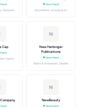
fieerd
Geverifieerd
g, Glassware &
Gezondheid, verzorging en
ware
beauty, Skincare
N
N
a Cap
New Harbinger
Publications
fieerd
Geverifieerd
Team Sports
Books & Audiobooks, Digitale
media en entertainment
N
N
& Company
NewBeauty
fieerd
Geverifieerd