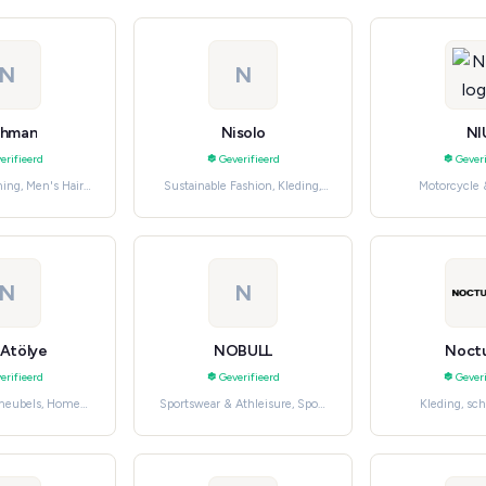
N
N
shman
Nisolo
NI
erifieerd
Geverifieerd
Geveri
ing, Men's Hair
Sustainable Fashion, Kleding,
Motorcycle 
Care
schoenen en accessoires
Gereedschap, aut
N
N
Atölye
NOBULL
Noct
erifieerd
Geverifieerd
Geveri
meubels, Home
Sportswear & Athleisure, Sport
Kleding, sc
écor
en outdoor
accessoires, Wo