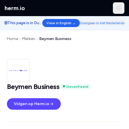
herm
.
io
🌐
This page is in Dutch.
View in English →
Doorgaan in het Nederlands
Home
Merken
Beymen Business
Beymen Business
Geverifieerd
Volgen op Herm.io