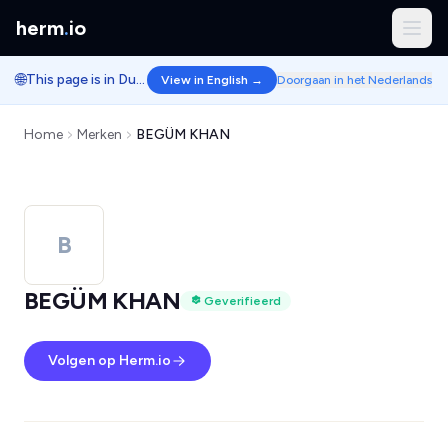
herm
.
io
🌐
This page is in Dutch.
View in English →
Doorgaan in het Nederlands
Home
Merken
BEGÜM KHAN
B
BEGÜM KHAN
Geverifieerd
Volgen op Herm.io