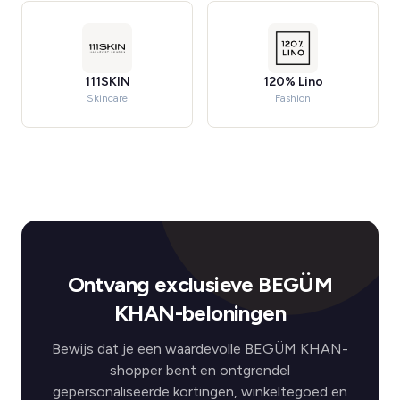
111SKIN
120% Lino
Skincare
Fashion
Ontvang exclusieve BEGÜM
KHAN-beloningen
Bewijs dat je een waardevolle BEGÜM KHAN-
shopper bent en ontgrendel
gepersonaliseerde kortingen, winkeltegoed en