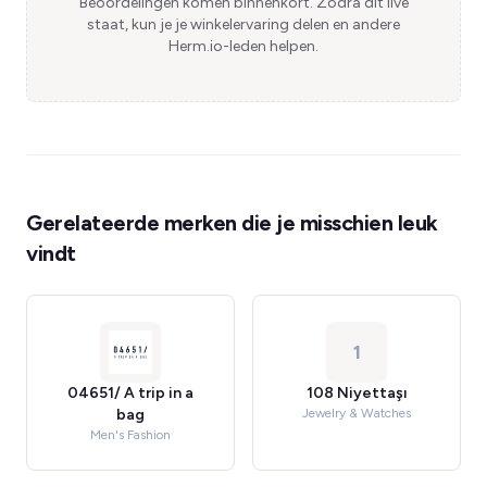
Beoordelingen komen binnenkort. Zodra dit live
staat, kun je je winkelervaring delen en andere
Herm.io-leden helpen.
Gerelateerde merken die je misschien leuk
vindt
1
04651/ A trip in a
108 Niyettaşı
bag
Jewelry & Watches
Men's Fashion