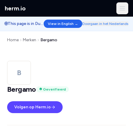
herm
.
io
🌐
This page is in Dutch.
View in English →
Doorgaan in het Nederlands
Home
Merken
Bergamo
B
Bergamo
Geverifieerd
Volgen op Herm.io