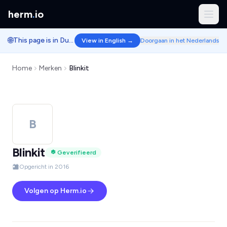
herm
.
io
🌐
This page is in Dutch.
View in English →
Doorgaan in het Nederlands
Home
Merken
Blinkit
B
Blinkit
Geverifieerd
Opgericht in 2016
Volgen op Herm.io