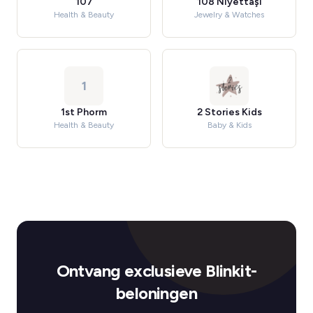
107
108 Niyettaşı
Health & Beauty
Jewelry & Watches
1
1st Phorm
2 Stories Kids
Health & Beauty
Baby & Kids
Ontvang exclusieve Blinkit-
beloningen