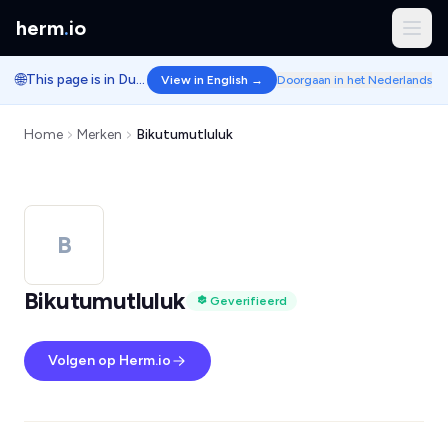
herm
.
io
🌐
This page is in Dutch.
View in English →
Doorgaan in het Nederlands
Home
Merken
Bikutumutluluk
B
Bikutumutluluk
Geverifieerd
Volgen op Herm.io