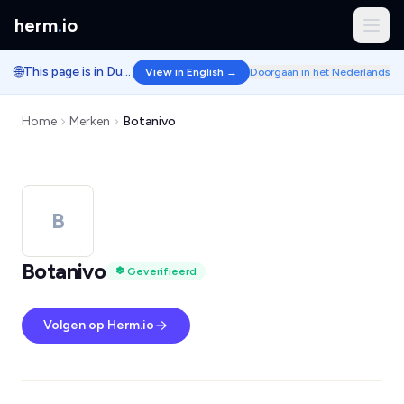
herm
.
io
🌐
This page is in Dutch.
View in English →
Doorgaan in het Nederlands
Home
Merken
Botanivo
B
Botanivo
Geverifieerd
Volgen op Herm.io