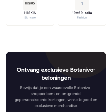
1
111SKIN
19V69 Italia
Skincare
Fashion
Ontvang exclusieve Botanivo-
beloningen
Bewijs dat je een waardevolle Botanivo-
shopper bent en ontgrendel
gepersonaliseerde kortingen, winkeltegoed en
exclusieve merchandise.