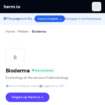
herm
.
io
🌐
This page is in Dutch.
View in English →
Doorgaan in het Nederlands
Home
Merken
Bioderma
B
Bioderma
Geverifieerd
Ecobiology at the service of dermatology
Aix-en-Provence, France
Opgericht in 1977
Volgen op Herm.io