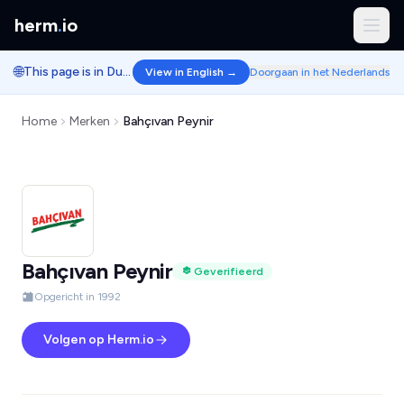
herm
.
io
🌐
This page is in Dutch.
View in English →
Doorgaan in het Nederlands
Home
Merken
Bahçıvan Peynir
Bahçıvan Peynir
Geverifieerd
Opgericht in 1992
Volgen op Herm.io