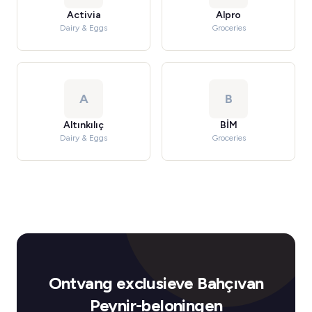
Activia
Alpro
Dairy & Eggs
Groceries
A
B
Altınkılıç
BİM
Dairy & Eggs
Groceries
Ontvang exclusieve Bahçıvan
Peynir-beloningen