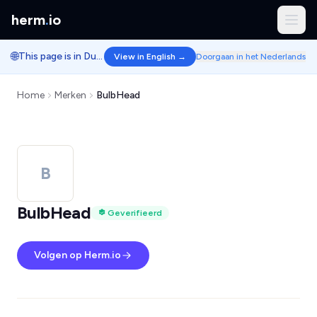
herm
.
io
🌐
This page is in Dutch.
View in English →
Doorgaan in het Nederlands
Home
Merken
BulbHead
B
BulbHead
Geverifieerd
Volgen op Herm.io