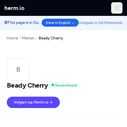
herm
.
io
🌐
This page is in Dutch.
View in English →
Doorgaan in het Nederlands
Home
Merken
Beady Cherry
B
Beady Cherry
Geverifieerd
Volgen op Herm.io