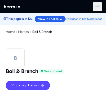
herm
.
io
🌐
This page is in Dutch.
View in English →
Doorgaan in het Nederlands
Home
Merken
Boll & Branch
B
Boll & Branch
Geverifieerd
Volgen op Herm.io