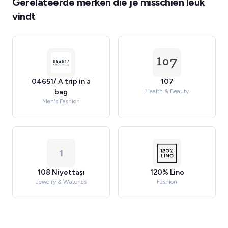
Gerelateerde merken die je misschien leuk
vindt
04651/ A trip in a
107
bag
Health & Beauty
Men's Fashion
1
108 Niyettaşı
120% Lino
Jewelry & Watches
Fashion