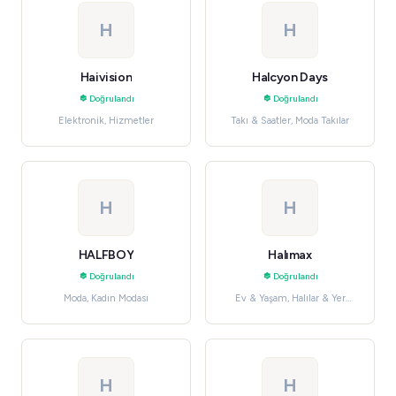
H
H
Haivision
Halcyon Days
Doğrulandı
Doğrulandı
Elektronik, Hizmetler
Takı & Saatler, Moda Takılar
H
H
HALFBOY
Halımax
Doğrulandı
Doğrulandı
Moda, Kadın Modası
Ev & Yaşam, Halılar & Yer
Döşemeleri
H
H