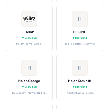
H
Heinz
HEIRING
Doğrulandı
Doğrulandı
Market, Temel Gıdalar
Takı & Saatler, Mücevher
H
H
Helen George
Helen Kaminski
Doğrulandı
Doğrulandı
Ev & Yaşam, Nevresim & Ev
Kadın Aksesuarları, El
Tekstili
Çantaları