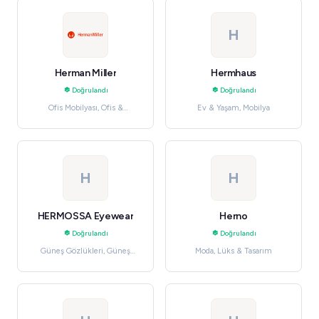
H
Herman Miller
Hermhaus
Doğrulandı
Doğrulandı
Ofis Mobilyası, Ofis &
Ev & Yaşam, Mobilya
Kırtasiye
H
H
HERMOSSA Eyewear
Herno
Doğrulandı
Doğrulandı
Güneş Gözlükleri, Güneş
Moda, Lüks & Tasarım
Gözlükleri