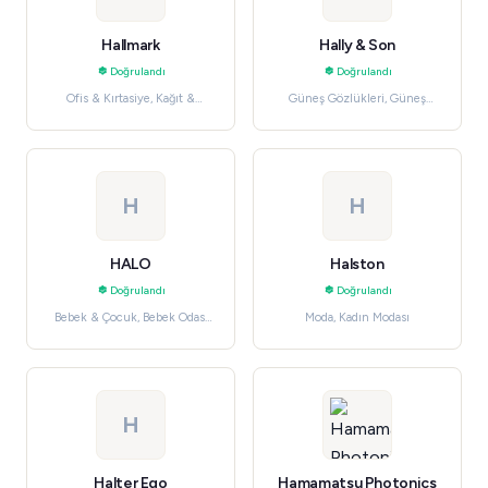
Hallmark
Hally & Son
Doğrulandı
Doğrulandı
Ofis & Kırtasiye, Kağıt &
Güneş Gözlükleri, Güneş
Defterler
Gözlükleri
H
H
HALO
Halston
Doğrulandı
Doğrulandı
Bebek & Çocuk, Bebek Odası
Moda, Kadın Modası
& Mobilya
H
Halter Ego
Hamamatsu Photonics