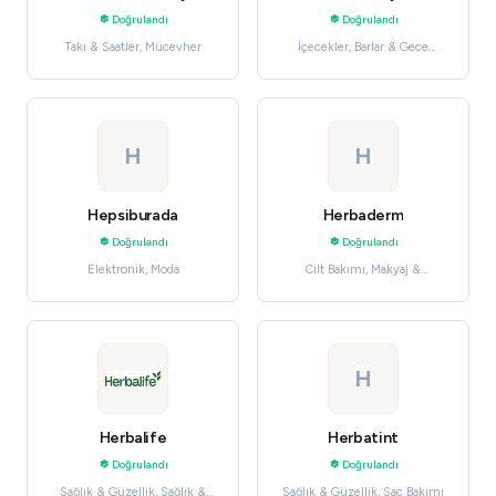
Doğrulandı
Doğrulandı
Takı & Saatler, Mücevher
İçecekler, Barlar & Gece
Hayatı
H
H
Hepsiburada
Herbaderm
Doğrulandı
Doğrulandı
Elektronik, Moda
Cilt Bakımı, Makyaj &
Kozmetik
H
Herbalife
Herbatint
Doğrulandı
Doğrulandı
Sağlık & Güzellik, Sağlık &
Sağlık & Güzellik, Saç Bakımı