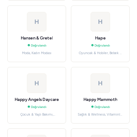
H
H
Hansen & Gretel
Hape
Doğrulandı
Doğrulandı
Moda, Kadın Modası
Oyuncak & Hobiler, Bebek &
Çocuk
H
H
Happy Angels Daycare
Happy Mammoth
Doğrulandı
Doğrulandı
Çocuk & Yaşlı Bakımı,
Sağlık & Wellness, Vitaminler
Hizmetler
& Takviyeler