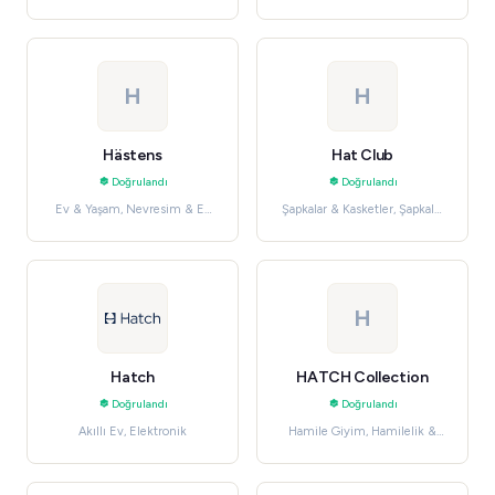
H
H
Hästens
Hat Club
Doğrulandı
Doğrulandı
Ev & Yaşam, Nevresim & Ev
Şapkalar & Kasketler, Şapkalar
Tekstili
& Saç Aksesuarları
H
Hatch
HATCH Collection
Doğrulandı
Doğrulandı
Akıllı Ev, Elektronik
Hamile Giyim, Hamilelik &
Ebeveynlik