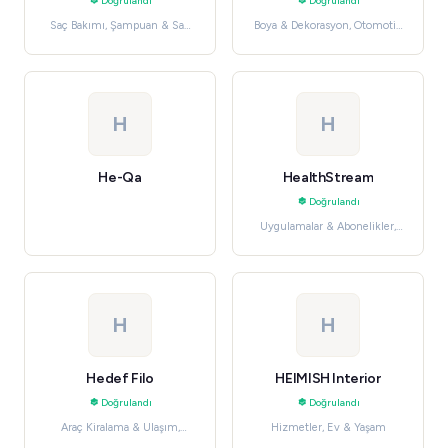
Doğrulandı
Doğrulandı
Saç Bakımı, Şampuan & Saç
Boya & Dekorasyon, Otomotiv
Kremi
& Aletler
H
H
He-Qa
HealthStream
Doğrulandı
Uygulamalar & Abonelikler,
Verimlilik Uygulamaları
H
H
Hedef Filo
HEIMISH Interior
Doğrulandı
Doğrulandı
Araç Kiralama & Ulaşım,
Hizmetler, Ev & Yaşam
Seyahat