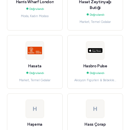
Harris Wharf London
Hasat Zeytinyağı
Butiği
Doğrulandı
Doğrulandı
Moda, Kadın Modası
Market, Temel Gıdalar
Hasata
Hasbro Pulse
Doğrulandı
Doğrulandı
Market, Temel Gıdalar
Aksiyon Figürleri & Bebekler,
Koleksiyon
H
H
Haşema
Hass Çorap