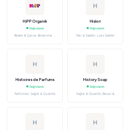
H
HiPP Organik
Hislon
Doğrulandı
Doğrulandı
Bebek & Çocuk, Beslenme &
Takı & Saatler, Lüks Saatler
Emzirme
H
H
Histoires de Parfums
History Soap
Doğrulandı
Doğrulandı
Parfümler, Sağlık & Güzellik
Sağlık & Güzellik, Banyo &
Vücut
H
H