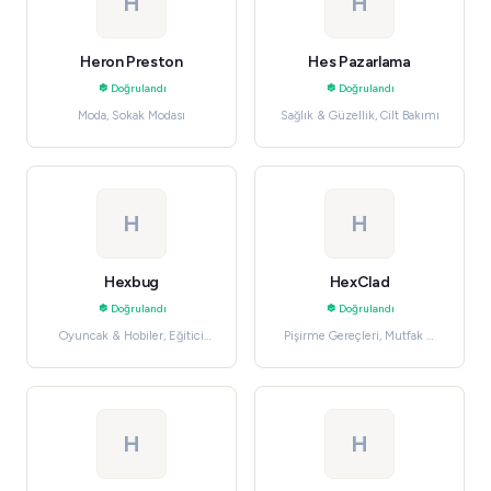
H
H
Heron Preston
Hes Pazarlama
Doğrulandı
Doğrulandı
Moda, Sokak Modası
Sağlık & Güzellik, Cilt Bakımı
H
H
Hexbug
HexClad
Doğrulandı
Doğrulandı
Oyuncak & Hobiler, Eğitici
Pişirme Gereçleri, Mutfak &
Oyuncaklar
Yemek
H
H