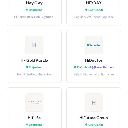
Hey Clay
HEYDAY
Doğrulandı
Doğrulandı
El Sanatları & Hobi, Oyuncak
Sağlık & Wellness, Sağlık &
& Hobiler
Güzellik
H
HF Gold Puzzle
HiDoctor
Doğrulandı
Doğrulandı
Herm Partneri
Takı & Saatler, Mücevher
Sağlık Hizmetleri, Hizmetler
H
Hifilife
HiFuture Group
Doğrulandı
Doğrulandı