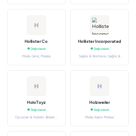
H
Hollister Co.
Hollister Incorporated
Doğrulandı
Doğrulandı
Moda, Genç Modası
Sağlık & Wellness, Sağlık &
Güzellik
H
H
HoloToyz
Holzweiler
Doğrulandı
Doğrulandı
Oyuncak & Hobiler, Bebek &
Moda, Kadın Modası
Çocuk