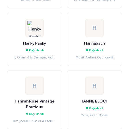
Aktiviteleri
H
Hanky Panky
Hannabach
Doğrulandı
Doğrulandı
İç Giyim & İç Çamaşırı, Kadın
Müzik Aletleri, Oyuncak &
Modası
Hobiler
H
H
Hannah Rose Vintage
HANNE BLOCH
Boutique
Doğrulandı
Doğrulandı
Moda, Kadın Modası
Kız Çocuk Elbiseler & Etekler,
Çocuk Modası