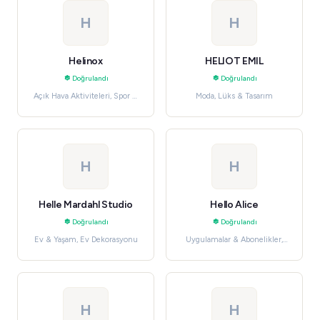
H
H
Helinox
HELIOT EMIL
Doğrulandı
Doğrulandı
Açık Hava Aktiviteleri, Spor &
Moda, Lüks & Tasarım
Outdoor
H
H
Helle Mardahl Studio
Hello Alice
Doğrulandı
Doğrulandı
Ev & Yaşam, Ev Dekorasyonu
Uygulamalar & Abonelikler,
Hizmetler
H
H