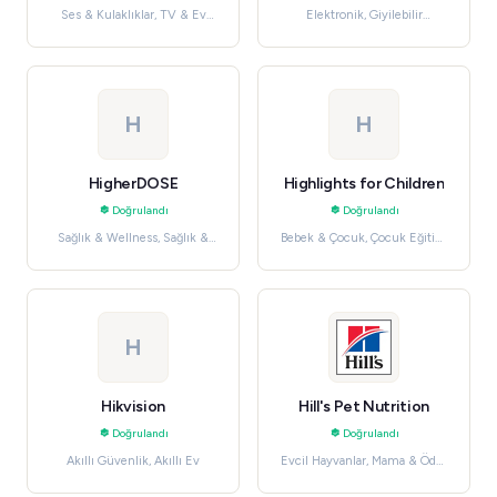
Ses & Kulaklıklar, TV & Ev
Elektronik, Giyilebilir
Sinema Sistemleri
Teknoloji
H
H
HigherDOSE
Highlights for Children
Doğrulandı
Doğrulandı
Sağlık & Wellness, Sağlık &
Bebek & Çocuk, Çocuk Eğitim
Güzellik
& Öğrenme
H
Hikvision
Hill's Pet Nutrition
Doğrulandı
Doğrulandı
Akıllı Güvenlik, Akıllı Ev
Evcil Hayvanlar, Mama & Ödül
Mamaları