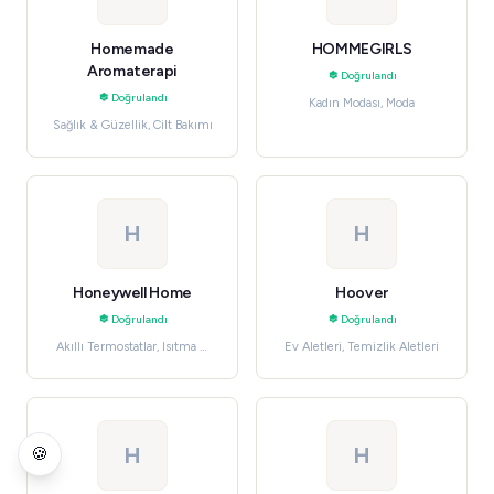
Homemade
HOMMEGIRLS
Aromaterapi
Doğrulandı
Doğrulandı
Kadın Modası, Moda
Sağlık & Güzellik, Cilt Bakımı
H
H
Honeywell Home
Hoover
Doğrulandı
Doğrulandı
Akıllı Termostatlar, Isıtma &
Ev Aletleri, Temizlik Aletleri
Soğutma
H
H
🍪