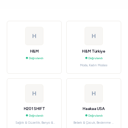
H
H
H&M
H&M Türkiye
Doğrulandı
Doğrulandı
Moda, Kadın Modası
H
H
H201 SHIFT
Haakaa USA
Doğrulandı
Doğrulandı
Sağlık & Güzellik, Banyo &
Bebek & Çocuk, Beslenme &
Vücut
Emzirme