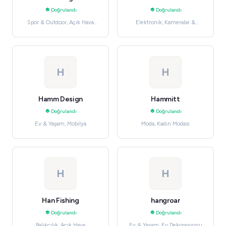
Doğrulandı
Doğrulandı
Spor & Outdoor, Açık Hava
Elektronik, Kameralar &
Aktiviteleri
Fotoğrafçılık
H
H
Hamm Design
Hammitt
Doğrulandı
Doğrulandı
Ev & Yaşam, Mobilya
Moda, Kadın Modası
H
H
Han Fishing
hangroar
Doğrulandı
Doğrulandı
Balıkçılık, Açık Hava
Ev & Yaşam, Ev Dekorasyonu