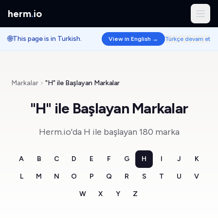
herm
.
io
🌐
This page is in Turkish.
View in English →
Türkçe devam et
Markalar
"H" ile Başlayan Markalar
"H" ile Başlayan Markalar
Herm.io'da H ile başlayan 180 marka
A
B
C
D
E
F
G
H
I
J
K
L
M
N
O
P
Q
R
S
T
U
V
W
X
Y
Z