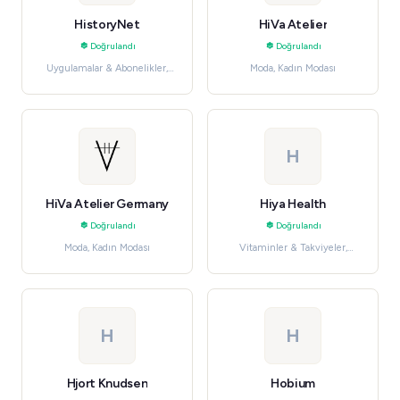
HistoryNet
HiVa Atelier
Doğrulandı
Doğrulandı
Uygulamalar & Abonelikler,
Moda, Kadın Modası
Dergiler & Gazeteler
H
HiVa Atelier Germany
Hiya Health
Doğrulandı
Doğrulandı
Moda, Kadın Modası
Vitaminler & Takviyeler,
Sağlık & Wellness
H
H
Hjort Knudsen
Hobium