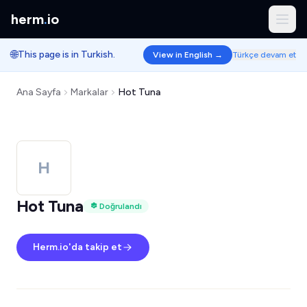
herm
.
io
🌐
This page is in Turkish.
View in English →
Türkçe devam et
Ana Sayfa
Markalar
Hot Tuna
H
Hot Tuna
Doğrulandı
Herm.io'da takip et