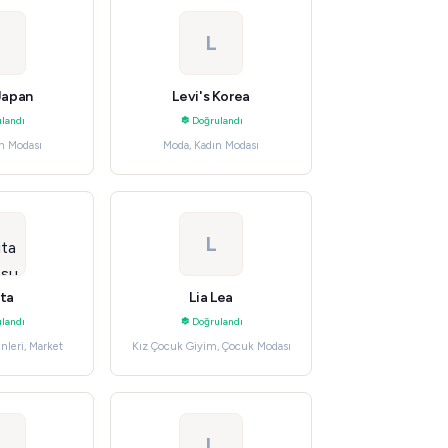
L
 Japan
Levi's Korea
landı
Doğrulandı
n Modası
Moda, Kadın Modası
L
ita
Lia Lea
landı
Doğrulandı
nleri, Market
Kız Çocuk Giyim, Çocuk Modası
L