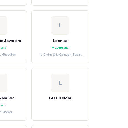
kları
Oyuncakları
L
ne Jewelers
Leonisa
landı
Doğrulandı
r, Mücevher
İç Giyim & İç Çamaşırı, Kadın
Giyim
L
ONNAIRES
Less is More
landı
n Modası