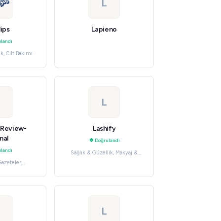
L
lips
Lapieno
landı
k, Cilt Bakımı
L
 Review-
Lashify
nal
Doğrulandı
landı
Sağlık & Güzellik, Makyaj &
Kozmetik
Gazeteler,
 Abonelikler
L