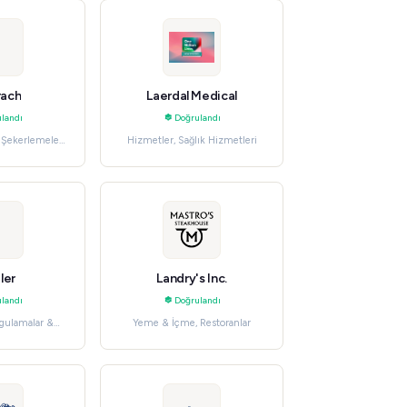
rach
Laerdal Medical
landı
Doğrulandı
& Şekerlemeler,
Hizmetler, Sağlık Hizmetleri
et
ler
Landry's Inc.
landı
Doğrulandı
gulamalar &
Yeme & İçme, Restoranlar
ikler