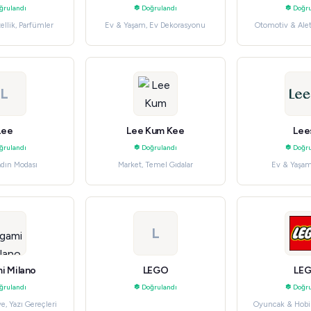
ğrulandı
Doğrulandı
Doğru
ellik, Parfümler
Ev & Yaşam, Ev Dekorasyonu
Otomotiv & Aletl
L
Lee
Lee Kum Kee
Lee
ğrulandı
Doğrulandı
Doğru
adın Modası
Market, Temel Gıdalar
Ev & Yaşam
L
i Milano
LEGO
LE
ğrulandı
Doğrulandı
Doğru
ye, Yazı Gereçleri
Oyuncak & Hobile