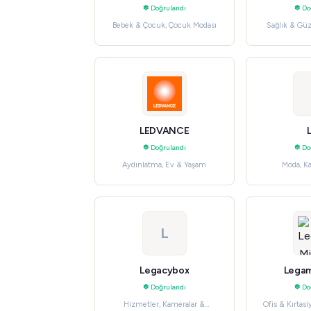
Doğrulandı
Do
Bebek & Çocuk, Çocuk Modası
Sağlık & Güz
LEDVANCE
Doğrulandı
Do
Aydınlatma, Ev & Yaşam
Moda, K
L
Legacybox
Legam
Doğrulandı
Do
Hizmetler, Kameralar &
Ofis & Kırtasi