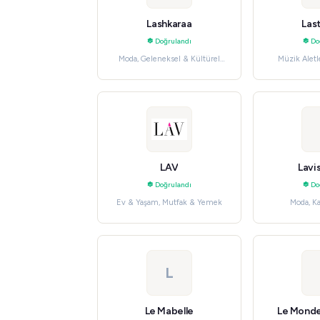
Lashkaraa
Las
Doğrulandı
Do
Moda, Geleneksel & Kültürel
Müzik Aletl
Giyim
Ho
LAV
Lavi
Doğrulandı
Do
Ev & Yaşam, Mutfak & Yemek
Moda, K
L
Le Mabelle
Le Mond