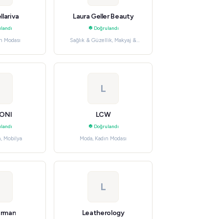
llariva
Laura Geller Beauty
landı
Doğrulandı
n Modası
Sağlık & Güzellik, Makyaj &
Kozmetik
L
ONI
LCW
landı
Doğrulandı
, Mobilya
Moda, Kadın Modası
L
erman
Leatherology