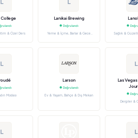
L
L
 College
Lanikai Brewing
Lano
ğrulandı
Doğrulandı
Doğru
itim & Özel Ders
Yeme & İçme, Barlar & Gece
Sağlık & Güzelli
Hayatı
L
L
roudé
Larson
Las Vegas
Jour
ğrulandı
Doğrulandı
Doğru
adın Modası
Ev & Yaşam, Bahçe & Dış Mekan
Dergiler & 
Uygulamalar &
L
L