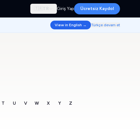
🇹🇷
TR
Giriş Yap
Ücretsiz Kaydol
View in English →
Türkçe devam et
T
U
V
W
X
Y
Z