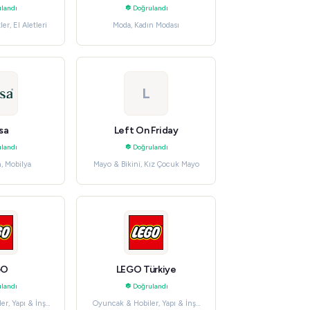
landı
Doğrulandı
er, El Aletleri
Moda, Kadın Modası
L
sa
Left On Friday
landı
Doğrulandı
, Mobilya
Mayo & Bikini, Kız Çocuk Mayo
GO
LEGO Türkiye
landı
Doğrulandı
r, Yapı & İnşa
Oyuncak & Hobiler, Yapı & İnşa