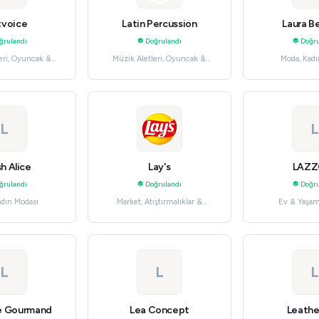
tvoice
Latin Percussion
Laura Be
ğrulandı
Doğrulandı
Doğru
eri, Oyuncak &
Müzik Aletleri, Oyuncak &
Moda, Kadı
biler
Hobiler
L
L
sh Alice
Lay's
LAZZ
ğrulandı
Doğrulandı
Doğru
adın Modası
Market, Atıştırmalıklar &
Ev & Yaşam
Şekerlemeler
L
L
L
e Gourmand
Lea Concept
Leath