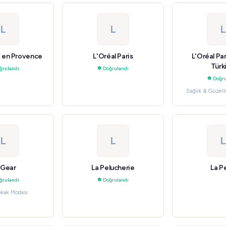
L
L
L
 en Provence
L'Oréal Paris
L'Oréal Par
Türk
ğrulandı
Doğrulandı
Doğru
Sağlık & Güzell
L
L
L
 Gear
La Pelucherie
La Pe
ğrulandı
Doğrulandı
okak Modası