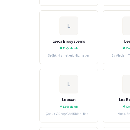
Fotoğrafçılık
L
Leica Biosystems
Lei
Doğrulandı
Do
Sağlık Hizmetleri, Hizmetler
Ev Aletleri, 
L
Leosun
Les B
Doğrulandı
Do
Çocuk Güneş Gözlükleri, Bebek
Moda, S
& Çocuk