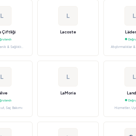
L
L
L
 Çiftliği
Lacoste
Läde
ğrulandı
Doğru
anik & Sağlıklı
Atıştırmalıklar 
dalar
Mark
L
L
L
alive
LaMoria
Land
ğrulandı
Doğru
ut, Saç Bakımı
Hizmetler, Uy
Abonel