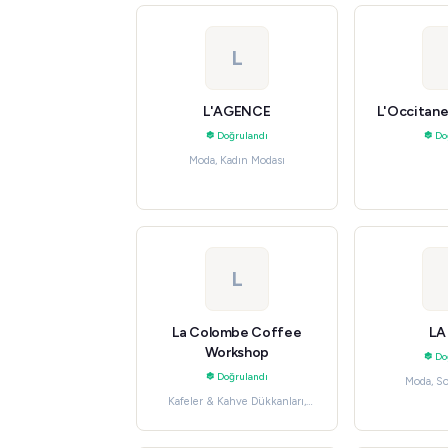
L
L'AGENCE
L'Occitane
Doğrulandı
Do
Moda, Kadın Modası
L
La Colombe Coffee
LA
Workshop
Do
Doğrulandı
Moda, S
Kafeler & Kahve Dükkanları,
Yeme & İçme