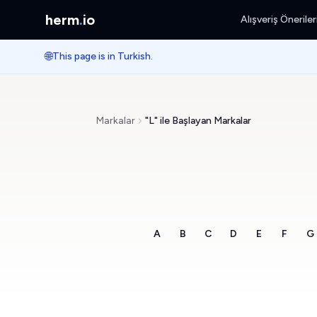
herm
.
io
Alışveriş Öneriler
🌐
This page is in Turkish.
Markalar
"L" ile Başlayan Markalar
A
B
C
D
E
F
G