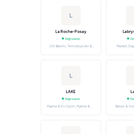
L
La Roche-Posay
Labrys
Doğrulandı
Do
Cilt Bakımı, Temizleyiciler &
Market, Org
Yüz Yıkama
Gı
L
LAKE
L
Doğrulandı
Do
Pijama & Ev Giyim, Pijama & Ev
Banyo & Vüc
Giyim