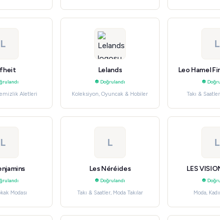
Oyunca
L
L
fheit
Lelands
Leo Hamel Fi
ğrulandı
Doğrulandı
Doğru
Temizlik Aletleri
Koleksiyon, Oyuncak & Hobiler
Takı & Saatle
L
L
L
enjamins
Les Néréides
LES VISI
ğrulandı
Doğrulandı
Doğru
okak Modası
Takı & Saatler, Moda Takılar
Moda, Kadı