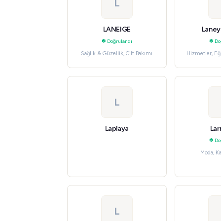
L
LANEIGE
Laney
Doğrulandı
Do
Sağlık & Güzellik, Cilt Bakımı
Hizmetler, Eğ
L
Laplaya
Lar
Do
Moda, K
L