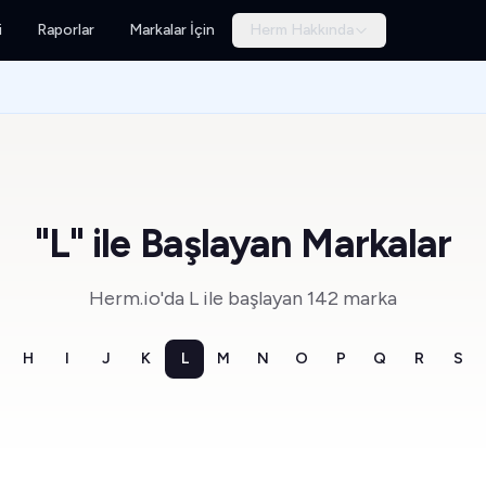
i
Raporlar
Markalar İçin
Herm Hakkında
"L" ile Başlayan Markalar
Herm.io'da L ile başlayan 142 marka
H
I
J
K
L
M
N
O
P
Q
R
S