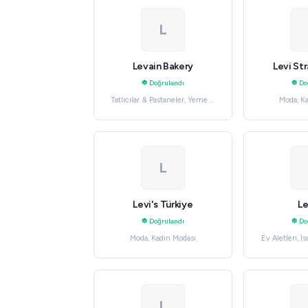
L
Levain Bakery
Levi St
Doğrulandı
Do
Tatlıcılar & Pastaneler, Yeme &
Moda, K
İçme
L
Levi's Türkiye
Le
Doğrulandı
Do
Moda, Kadın Modası
Ev Aletleri, 
L