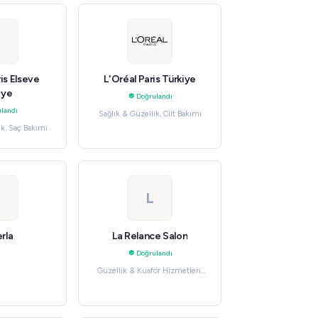
is Elseve
L'Oréal Paris Türkiye
iye
Doğrulandı
landı
Sağlık & Güzellik, Cilt Bakımı
ik, Saç Bakımı
L
rla
La Relance Salon
Doğrulandı
Güzellik & Kuaför Hizmetleri,
Hizmetler