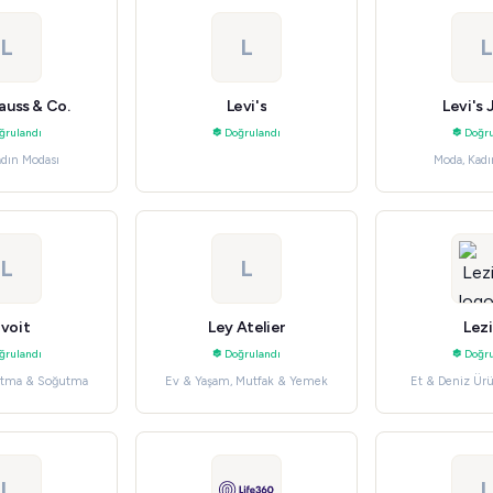
L
L
L
rauss & Co.
Levi's
Levi's
ğrulandı
Doğrulandı
Doğru
adın Modası
Moda, Kadı
L
L
voit
Ley Atelier
Lez
ğrulandı
Doğrulandı
Doğru
Isıtma & Soğutma
Ev & Yaşam, Mutfak & Yemek
Et & Deniz Ürü
L
L