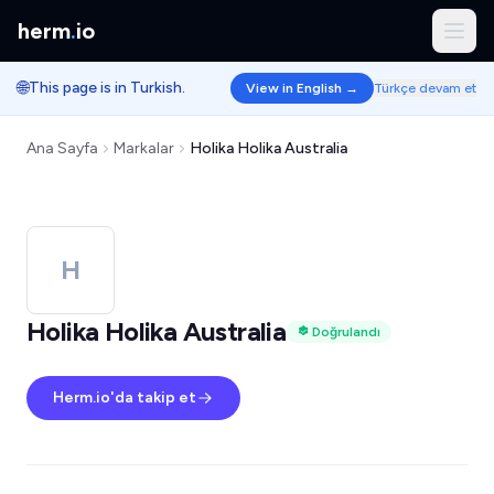
herm
.
io
🌐
This page is in Turkish.
View in English →
Türkçe devam et
Ana Sayfa
Markalar
Holika Holika Australia
H
Holika Holika Australia
Doğrulandı
Herm.io'da takip et