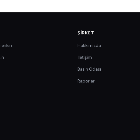
ŞIRKET
erileri
Hakkımızda
çin
İletişim
Basın Odası
Raporlar