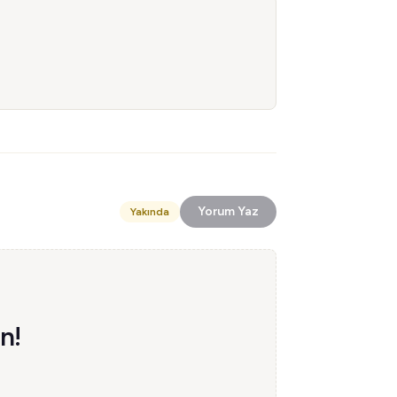
Yorum Yaz
Yakında
n!