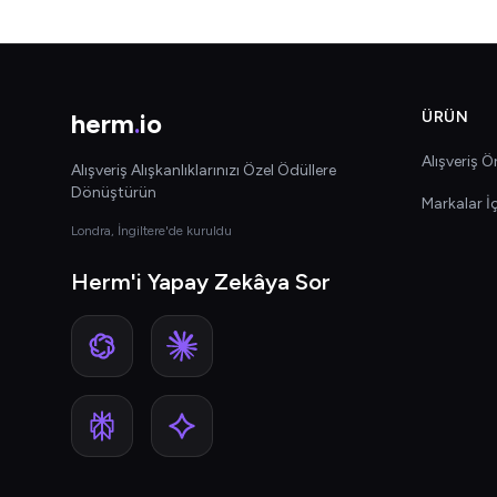
herm
.
io
ÜRÜN
Alışveriş Ön
Alışveriş Alışkanlıklarınızı Özel Ödüllere
Dönüştürün
Markalar İ
Londra, İngiltere'de kuruldu
Herm'i Yapay Zekâya Sor