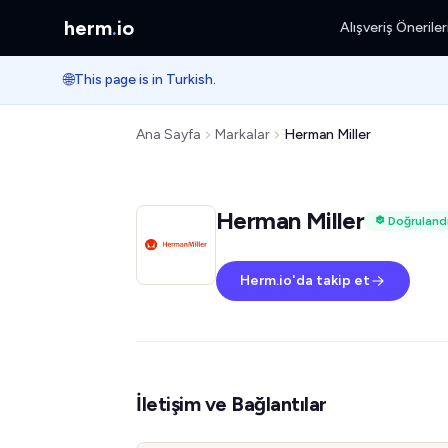
herm
.
io
Alışveriş Öneriler
🌐
This page is in Turkish.
Ana Sayfa
Markalar
Herman Miller
Herman Miller
Doğruland
Herm.io'da takip et
İletişim ve Bağlantılar