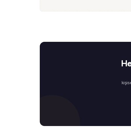
He
kişis