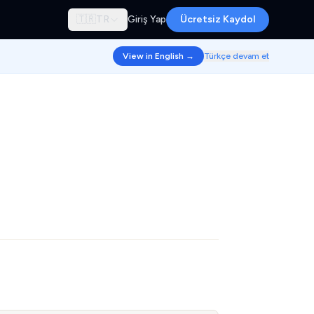
🇹🇷
TR
Giriş Yap
Ücretsiz Kaydol
View in English →
Türkçe devam et