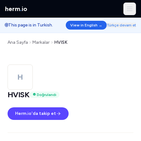
herm
.
io
🌐
This page is in Turkish.
View in English →
Türkçe devam et
Ana Sayfa
Markalar
HVISK
H
HVISK
Doğrulandı
Herm.io'da takip et