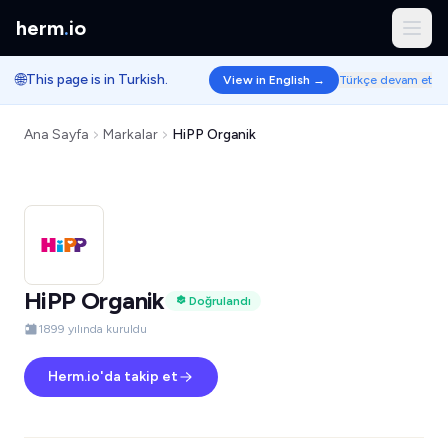
herm
.
io
🌐
This page is in Turkish.
View in English →
Türkçe devam et
Ana Sayfa
Markalar
HiPP Organik
HiPP Organik
Doğrulandı
1899 yılında kuruldu
Herm.io'da takip et