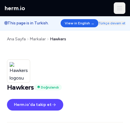
herm
.
io
🌐
This page is in Turkish.
View in English →
Türkçe devam et
Ana Sayfa
Markalar
Hawkers
Hawkers
Doğrulandı
Herm.io'da takip et