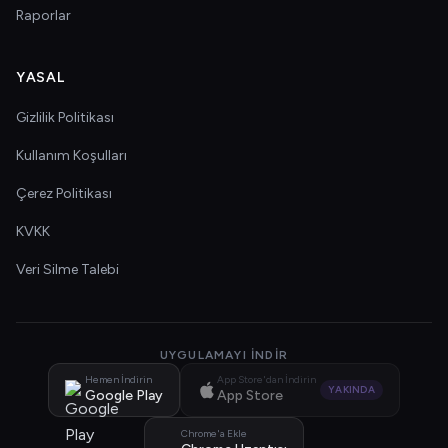
Raporlar
YASAL
Gizlilik Politikası
Kullanım Koşulları
Çerez Politikası
KVKK
Veri Silme Talebi
UYGULAMAYI İNDIR
Hemen İndirin
App Store'dan İndirin
YAKINDA
Google Play
App Store
Chrome'a Ekle