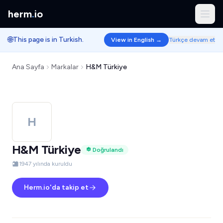
herm
.
io
🌐
This page is in Turkish.
View in English →
Türkçe devam et
Ana Sayfa
Markalar
H&M Türkiye
H
H&M Türkiye
Doğrulandı
1947 yılında kuruldu
Herm.io'da takip et