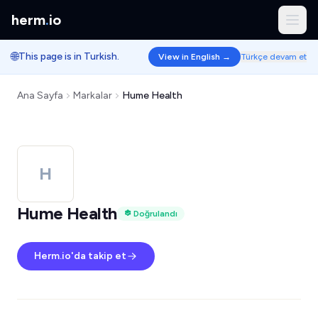
herm
.
io
🌐
This page is in Turkish.
View in English →
Türkçe devam et
Ana Sayfa
Markalar
Hume Health
H
Hume Health
Doğrulandı
Herm.io'da takip et