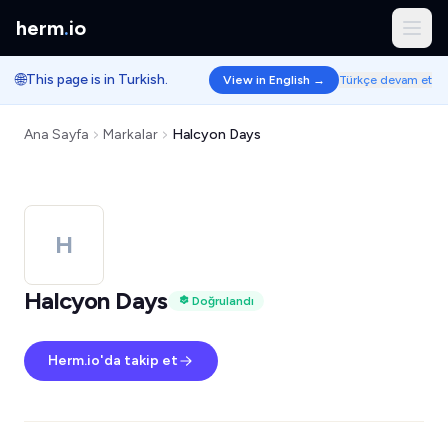
herm
.
io
🌐
This page is in Turkish.
View in English →
Türkçe devam et
Ana Sayfa
Markalar
Halcyon Days
H
Halcyon Days
Doğrulandı
Herm.io'da takip et