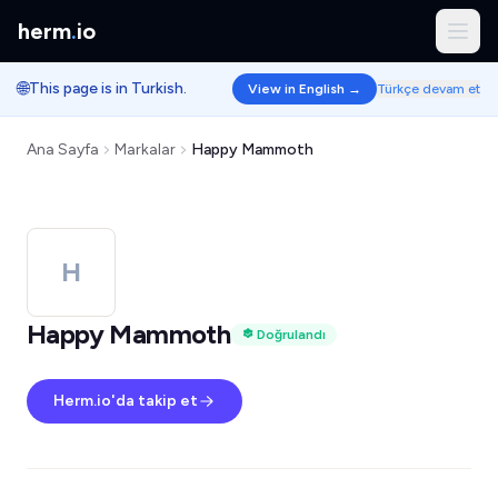
herm
.
io
🌐
This page is in Turkish.
View in English →
Türkçe devam et
Ana Sayfa
Markalar
Happy Mammoth
H
Happy Mammoth
Doğrulandı
Herm.io'da takip et