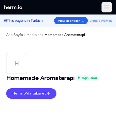
herm
.
io
🌐
This page is in Turkish.
View in English →
Türkçe devam et
Ana Sayfa
Markalar
Homemade Aromaterapi
H
Homemade Aromaterapi
Doğrulandı
Herm.io'da takip et