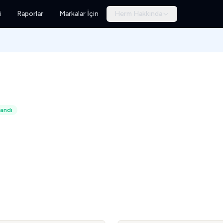
i
Raporlar
Markalar İçin
Herm Hakkında
andı