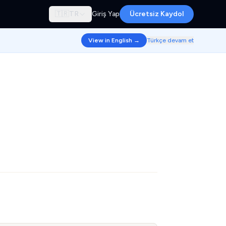
🇹🇷
TR
Giriş Yap
Ücretsiz Kaydol
View in English →
Türkçe devam et