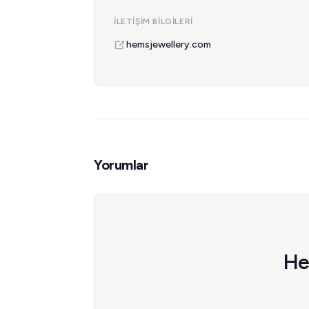
İLETIŞIM BILGILERI
hemsjewellery.com
Yorumlar
He