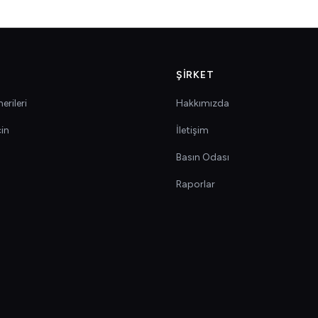
ŞIRKET
erileri
Hakkımızda
çin
İletişim
Basın Odası
Raporlar