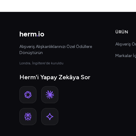
herm
.
io
ÜRÜN
Alışveriş Ön
Alışveriş Alışkanlıklarınızı Özel Ödüllere
Dönüştürün
Markalar İ
Londra, İngiltere'de kuruldu
Herm'i Yapay Zekâya Sor