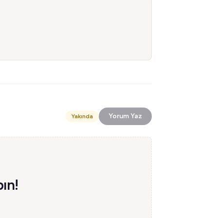
Yorum Yaz
Yakında
ın!