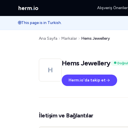
herm
.
io
Alışveriş Öneriler
🌐
This page is in Turkish.
Ana Sayfa
Markalar
Hems Jewellery
Hems Jewellery
Doğrul
H
Herm.io'da takip et
İletişim ve Bağlantılar