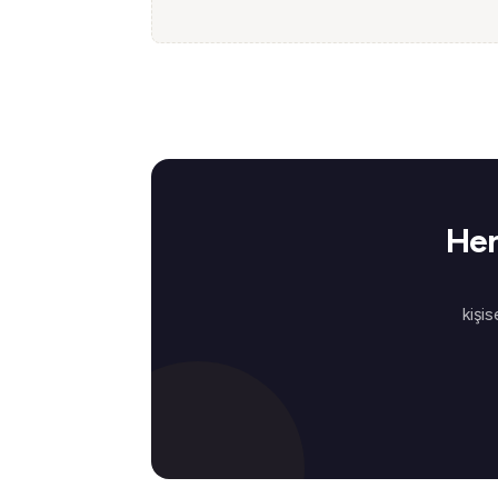
Hem
kişis