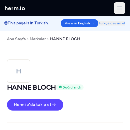
herm
.
io
🌐
This page is in Turkish.
View in English →
Türkçe devam et
Ana Sayfa
Markalar
HANNE BLOCH
H
HANNE BLOCH
Doğrulandı
Herm.io'da takip et