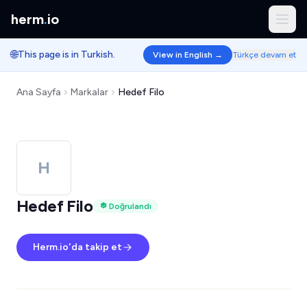
herm
.
io
🌐
This page is in Turkish.
View in English →
Türkçe devam et
Ana Sayfa
Markalar
Hedef Filo
H
Hedef Filo
Doğrulandı
Herm.io'da takip et