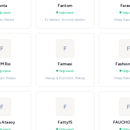
anta
Fantom
Fara
ğrulandı
Doğrulandı
Doğru
er, Market
Ev Aletleri, Temizlik Aletleri
Moda, Kadı
F
F
F
M Rio
Farmasi
Fashio
ğrulandı
Doğrulandı
Doğru
adın Modası
Makyaj & Kozmetik, Makyaj
Moda, Kadı
Aletleri & Fırçaları
F
F
F
 Atasoy
Fatty15
FAUCHON
ğrulandı
Doğrulandı
Doğru