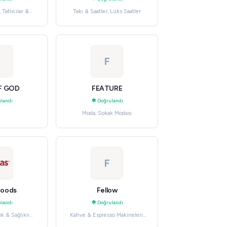
Tatlıcılar &
Takı & Saatler, Lüks Saatler
eler
F
F GOD
FEATURE
landı
Doğrulandı
Moda, Sokak Modası
F
 Foods
Fellow
landı
Doğrulandı
k & Sağlıklı
Kahve & Espresso Makineleri,
lar
Küçük Mutfak Aletleri