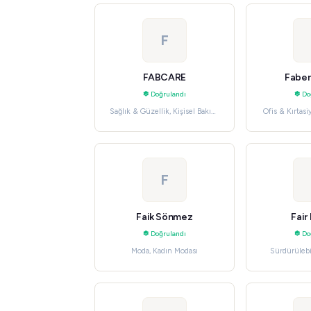
F
FABCARE
Faber
Doğrulandı
Do
Sağlık & Güzellik, Kişisel Bakım
Ofis & Kırtasi
Aletleri
F
Faik Sönmez
Fair
Doğrulandı
Do
Moda, Kadın Modası
Sürdürülebi