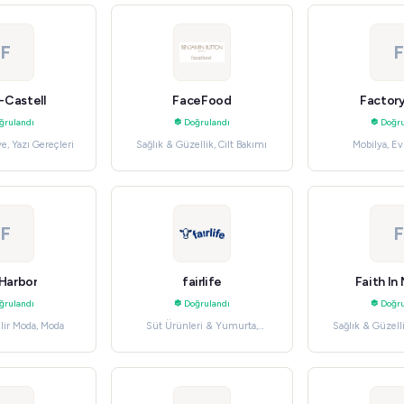
F
F
-Castell
FaceFood
Factor
ğrulandı
Doğrulandı
Doğru
ye, Yazı Gereçleri
Sağlık & Güzellik, Cilt Bakımı
Mobilya, E
F
F
 Harbor
fairlife
Faith In
ğrulandı
Doğrulandı
Doğru
lir Moda, Moda
Süt Ürünleri & Yumurta,
Sağlık & Güzell
Market