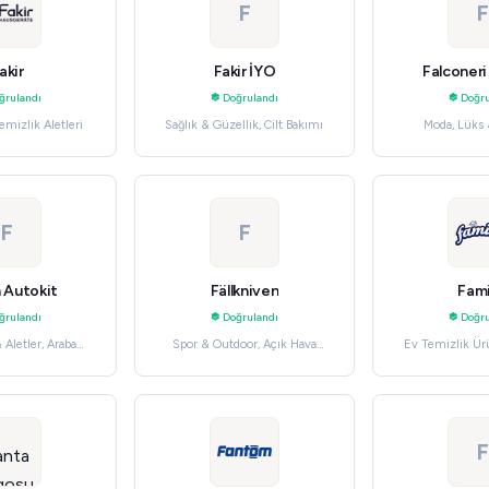
F
F
akir
Fakir İYO
Falconeri
ğrulandı
Doğrulandı
Doğru
Temizlik Aletleri
Sağlık & Güzellik, Cilt Bakımı
Moda, Lüks 
F
F
 Autokit
Fällkniven
Fami
ğrulandı
Doğrulandı
Doğru
Aletler, Araba
Spor & Outdoor, Açık Hava
Ev Temizlik Ürü
& Aksesuarları
Aktiviteleri
F