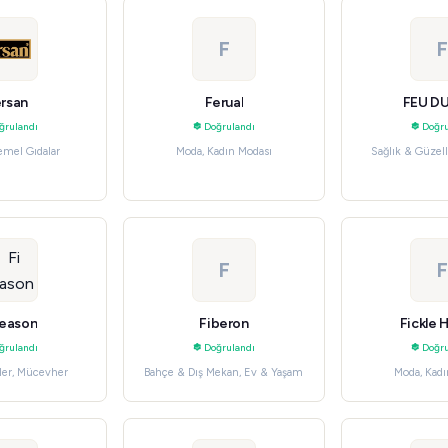
F
F
rsan
Ferual
FEU DU
ğrulandı
Doğrulandı
Doğru
emel Gıdalar
Moda, Kadın Modası
Sağlık & Güzell
F
F
Season
Fiberon
Fickle 
ğrulandı
Doğrulandı
Doğru
tler, Mücevher
Bahçe & Dış Mekan, Ev & Yaşam
Moda, Kadı