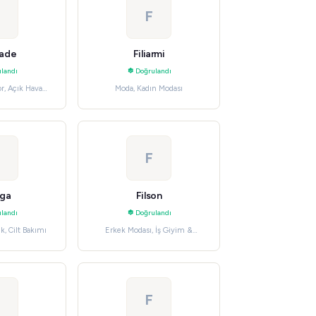
F
hade
Filiarmi
landı
Doğrulandı
r, Açık Hava
Moda, Kadın Modası
eleri
F
rga
Filson
landı
Doğrulandı
k, Cilt Bakımı
Erkek Modası, İş Giyim &
Üniformalar
F