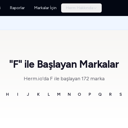
i
Raporlar
Markalar İçin
Herm Hakkında
"F" ile Başlayan Markalar
Herm.io'da F ile başlayan 172 marka
H
I
J
K
L
M
N
O
P
Q
R
S