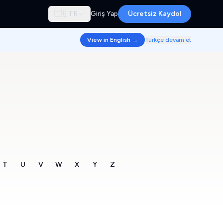
🇹🇷
TR
Giriş Yap
Ücretsiz Kaydol
View in English →
Türkçe devam et
T
U
V
W
X
Y
Z