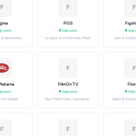
F
F
F
igma
FIGS
Figs
ğrulandı
Doğrulandı
Doğru
 & Abonelikler,
İş Giyim & Üniformalar, Moda
Spor & Outdoo
Yazılımları
Aktivit
F
F
 Makarna
FilmOn TV
Filo
ğrulandı
Doğrulandı
Doğru
emel Gıdalar
Yayın Platformları, Uygulamalar
Sağlık & Güzelli
& Abonelikler
F
F
F