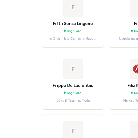
F
Fifth Sense Lingerie
F
Doğrulandı
Do
İç Giyim & İç Çamaşırı, Mayo &
Uygulamalar
Bikini
Tasarım 
F
Filippo De Laurentiis
Filiz
Doğrulandı
Do
Lüks & Tasarım, Moda
Market, T
F