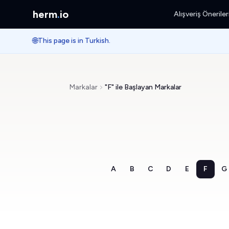
herm
.
io
Alışveriş Öneriler
🌐
This page is in Turkish.
Markalar
"F" ile Başlayan Markalar
A
B
C
D
E
F
G