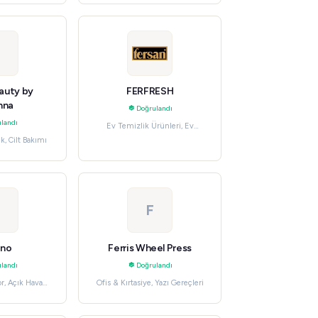
auty by
FERFRESH
nna
Doğrulandı
landı
Ev Temizlik Ürünleri, Ev
Temizliği
k, Cilt Bakımı
F
ino
Ferris Wheel Press
landı
Doğrulandı
r, Açık Hava
Ofis & Kırtasiye, Yazı Gereçleri
eleri