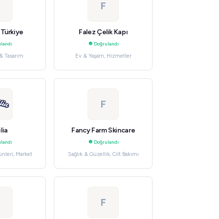
F
 Türkiye
Falez Çelik Kapı
landı
Doğrulandı
& Tasarım
Ev & Yaşam, Hizmetler
F
lia
Fancy Farm Skincare
landı
Doğrulandı
nleri, Market
Sağlık & Güzellik, Cilt Bakımı
F