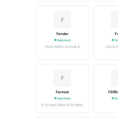
F
Fender
F
Doğrulandı
Do
Müzik Aletleri, Oyuncak &
Lüks & T
Hobiler
F
Fermob
FER
Doğrulandı
Do
Ev & Yaşam, Bahçe & Dış Mekan