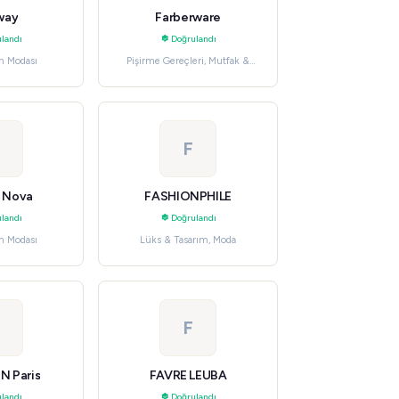
way
Farberware
landı
Doğrulandı
n Modası
Pişirme Gereçleri, Mutfak &
Yemek
F
n Nova
FASHIONPHILE
landı
Doğrulandı
n Modası
Lüks & Tasarım, Moda
F
 Paris
FAVRE LEUBA
landı
Doğrulandı