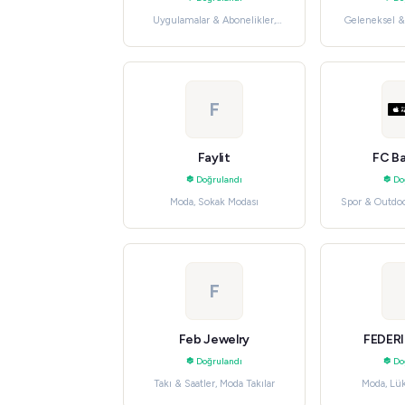
Uygulamalar & Abonelikler,
Geleneksel &
Verimlilik Uygulamaları
M
F
Faylit
FC Ba
Doğrulandı
Do
Moda, Sokak Modası
Spor & Outdoo
F
Feb Jewelry
FEDER
Doğrulandı
Do
Takı & Saatler, Moda Takılar
Moda, Lü