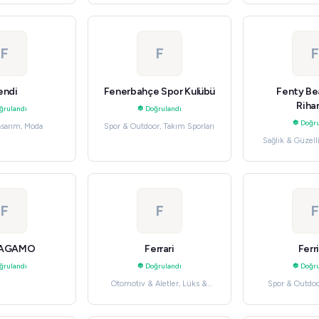
F
F
F
endi
Fenerbahçe Spor Kulübü
Fenty Be
Riha
ğrulandı
Doğrulandı
Doğru
asarım, Moda
Spor & Outdoor, Takım Sporları
Sağlık & Güzelli
F
F
F
RAGAMO
Ferrari
Ferr
ğrulandı
Doğrulandı
Doğru
Otomotiv & Aletler, Lüks &
Spor & Outdoo
Tasarım
Aktivit