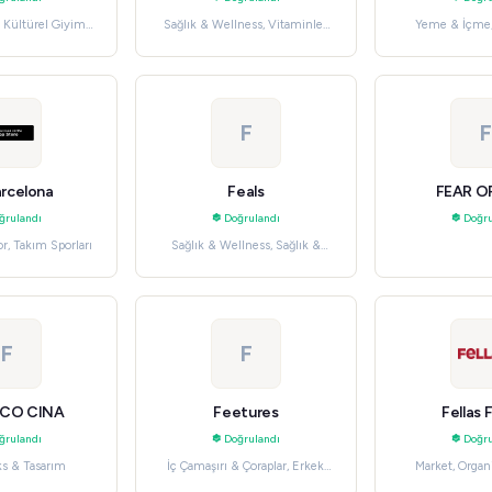
 Kültürel Giyim,
Sağlık & Wellness, Vitaminler
Yeme & İçme, 
oda
& Takviyeler
Pastan
F
F
rcelona
Feals
FEAR O
ğrulandı
Doğrulandı
Doğru
r, Takım Sporları
Sağlık & Wellness, Sağlık &
Güzellik
F
F
ICO CINA
Feetures
Fellas
ğrulandı
Doğrulandı
Doğru
ks & Tasarım
İç Çamaşırı & Çoraplar, Erkek
Market, Organi
Modası
Gıda