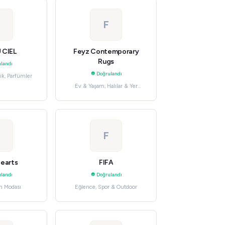
F
 CIEL
Feyz Contemporary
Rugs
landı
Doğrulandı
ik, Parfümler
Ev & Yaşam, Halılar & Yer
Döşemeleri
F
Hearts
FIFA
landı
Doğrulandı
n Modası
Eğlence, Spor & Outdoor