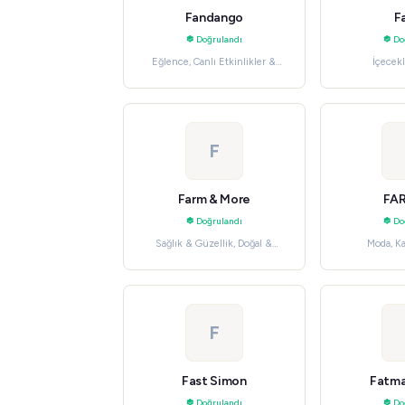
Fandango
F
Doğrulandı
Do
Eğlence, Canlı Etkinlikler &
İçecekl
Biletler
F
Farm & More
FAR
Doğrulandı
Do
Sağlık & Güzellik, Doğal &
Moda, K
Organik
F
Fast Simon
Fatma
Doğrulandı
Do