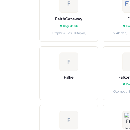
F
FaithGateway
F
Doğrulandı
Do
Kitaplar & Sesli Kitaplar,
Ev Aletleri, 
Eğlence
F
Falke
Falkon
Do
Otomotiv & 
Parçaları 
F