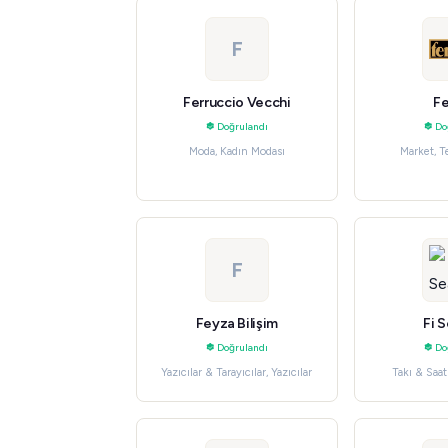
F
Ferruccio Vecchi
Fe
Doğrulandı
Do
Moda, Kadın Modası
Market, T
F
Feyza Bilişim
Fi 
Doğrulandı
Do
Yazıcılar & Tarayıcılar, Yazıcılar
Takı & Saa