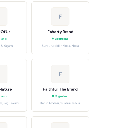
F
yOfUs
Faherty Brand
landı
Doğrulandı
v & Yaşam
Sürdürülebilir Moda, Moda
F
 Nature
Faithfull The Brand
landı
Doğrulandı
ik, Saç Bakımı
Kadın Modası, Sürdürülebilir
Moda