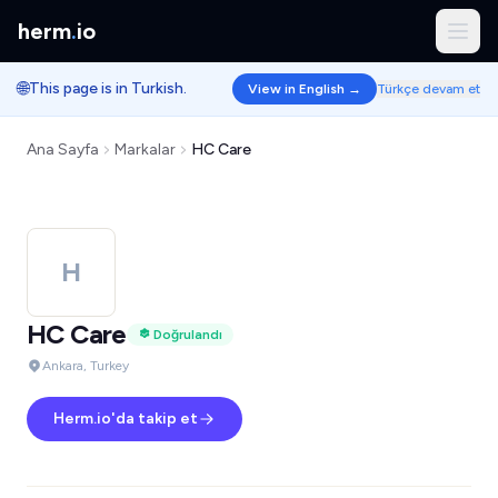
herm
.
io
🌐
This page is in Turkish.
View in English →
Türkçe devam et
Ana Sayfa
Markalar
HC Care
H
HC Care
Doğrulandı
Ankara, Turkey
Herm.io'da takip et