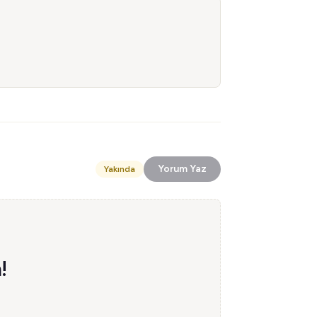
Yorum Yaz
Yakında
!