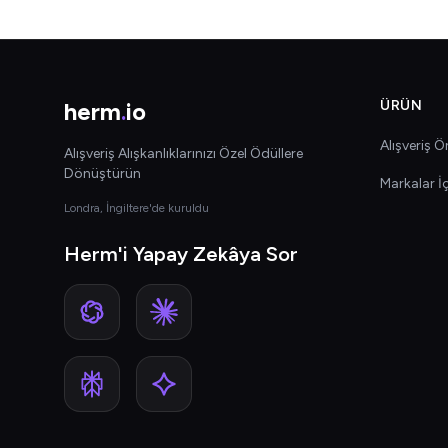
herm
.
io
ÜRÜN
Alışveriş Ön
Alışveriş Alışkanlıklarınızı Özel Ödüllere
Dönüştürün
Markalar İ
Londra, İngiltere'de kuruldu
Herm'i Yapay Zekâya Sor