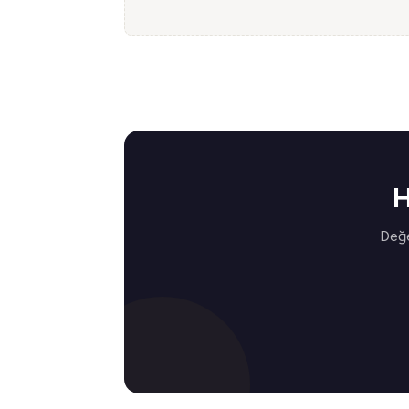
H
Değe