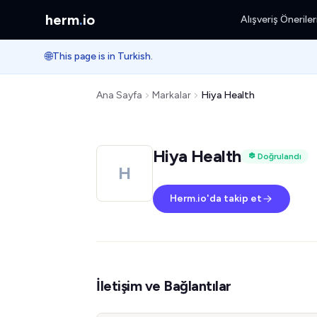
herm
.
io
Alışveriş Öneriler
🌐
This page is in Turkish.
Ana Sayfa
Markalar
Hiya Health
Hiya Health
Doğrulandı
H
Herm.io'da takip et
İletişim ve Bağlantılar