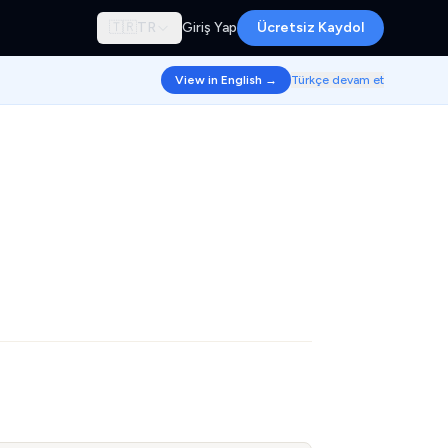
🇹🇷
TR
Giriş Yap
Ücretsiz Kaydol
View in English →
Türkçe devam et