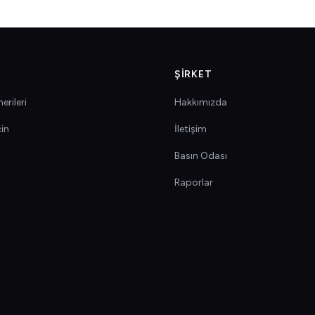
ŞIRKET
erileri
Hakkımızda
çin
İletişim
Basın Odası
Raporlar