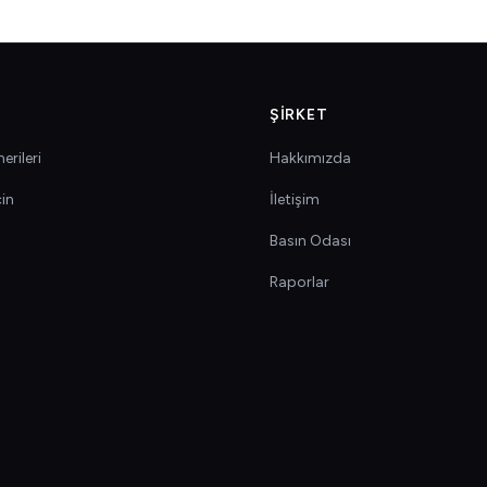
ŞIRKET
erileri
Hakkımızda
çin
İletişim
Basın Odası
Raporlar