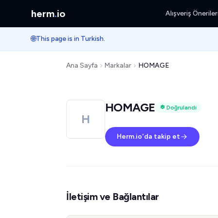
herm
.
io
Alışveriş Öneriler
🌐
This page is in Turkish.
Ana Sayfa
Markalar
HOMAGE
HOMAGE
Doğrulandı
H
Herm.io'da takip et
İletişim ve Bağlantılar