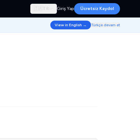
🇹🇷
TR
Giriş Yap
Ücretsiz Kaydol
View in English →
Türkçe devam et