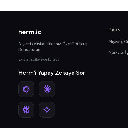
herm
.
io
ÜRÜN
Alışveriş Ön
Alışveriş Alışkanlıklarınızı Özel Ödüllere
Dönüştürün
Markalar İ
Londra, İngiltere'de kuruldu
Herm'i Yapay Zekâya Sor