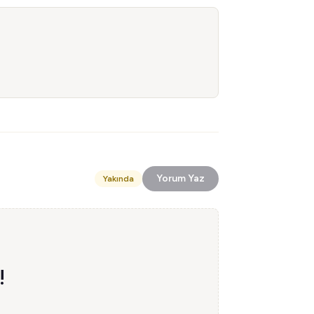
Yorum Yaz
Yakında
!