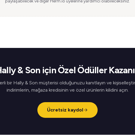
paylaşabilecek ve diğer Herm.io üyelerine yardımcı olabileceksiniz.
ally & Son için Özel Ödüller Kazan
rli bir Hally & Son müşterisi olduğunuzu kanıtlayın ve kişiselleştir
indirimlerin, mağaza kredisinin ve özel ürünlerin kilidini açın.
Ücretsiz kaydol