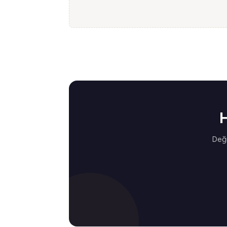
H
Değe