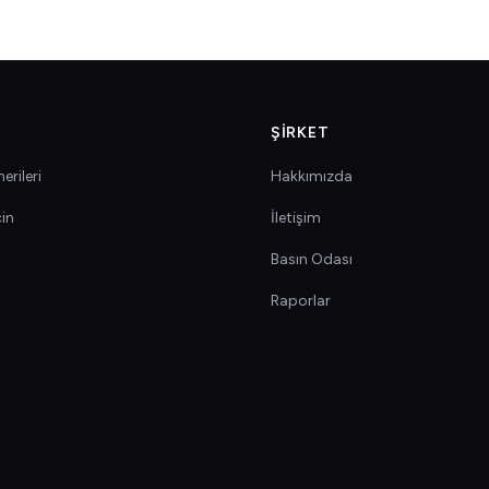
ŞIRKET
erileri
Hakkımızda
çin
İletişim
Basın Odası
Raporlar