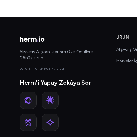
herm
.
io
ÜRÜN
Alışveriş Ön
Alışveriş Alışkanlıklarınızı Özel Ödüllere
Dönüştürün
Markalar İ
Londra, İngiltere'de kuruldu
Herm'i Yapay Zekâya Sor