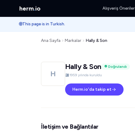
herm
.
io
Alışveriş Öneriler
🌐
This page is in Turkish.
Ana Sayfa
Markalar
Hally & Son
Hally & Son
Doğrulandı
H
1959 yılında kuruldu
Herm.io'da takip et
İletişim ve Bağlantılar