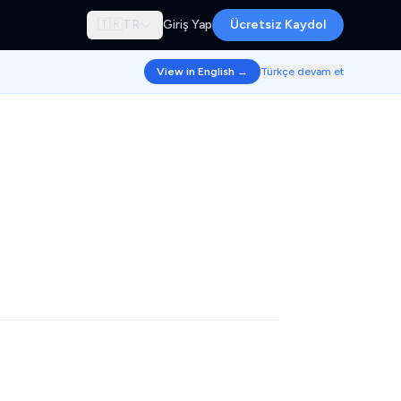
🇹🇷
TR
Giriş Yap
Ücretsiz Kaydol
View in English →
Türkçe devam et