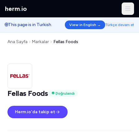
herm
.
io
🌐
This page is in Turkish.
View in English →
Türkçe devam et
Ana Sayfa
Markalar
Fellas Foods
Fellas Foods
Doğrulandı
Herm.io'da takip et