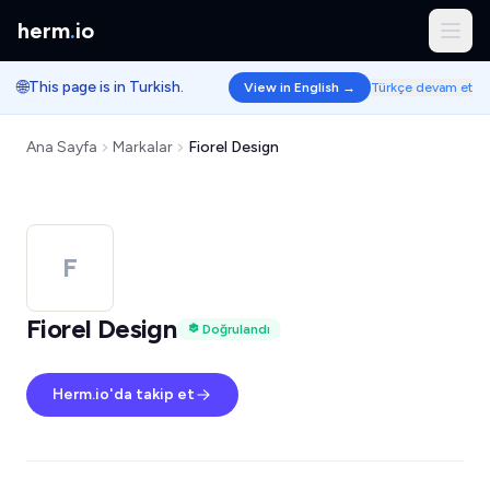
herm
.
io
🌐
This page is in Turkish.
View in English →
Türkçe devam et
Ana Sayfa
Markalar
Fiorel Design
F
Fiorel Design
Doğrulandı
Herm.io'da takip et